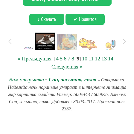
↓ Скачать
✔ Нравится
« Предыдущая
4
5
6
7
8
10
11
12
13
14
|
[
9
]
|
Следующая »
Вам открытка
Сон, засыпаю, сплю
»
» Открытка.
Надежда лечь пораньше умирает в интернете Анимация
гиф картинка смайлик. Размер: 500x443 / 60.9Kb. Альбом:
Сон, засыпаю, сплю. Добавлен: 30.03.2017. Просмотров:
2357.