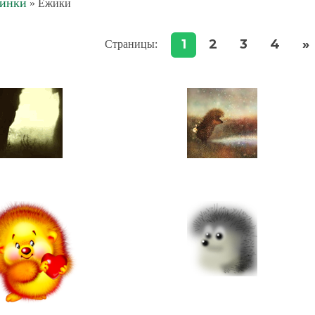
тинки
» Ежики
1
2
3
4
»
Страницы
: