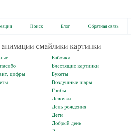
имации
Поиск
Блог
Обратная связь
анимации смайлики картинки
нные
Бабочки
спасибо
Блестящие картинки
вит, цифры
Букеты
еты
Воздушные шары
Грибы
Девочки
День рождения
Дети
Добрый день