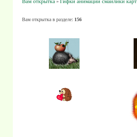
Вам открытка
Гифки анимации смайлики кар
»
Вам открытка в разделе
:
156