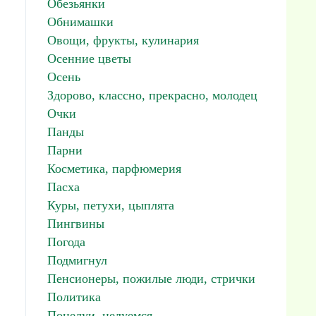
Обезьянки
Обнимашки
Овощи, фрукты, кулинария
Осенние цветы
Осень
Здорово, классно, прекрасно, молодец
Очки
Панды
Парни
Косметика, парфюмерия
Пасха
Куры, петухи, цыплята
Пингвины
Погода
Подмигнул
Пенсионеры, пожилые люди, стрички
Политика
Поцелуи, целуемся