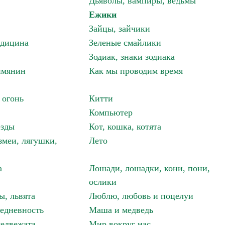
Дьяволы, вампиры, ведьмы
Ежики
Зайцы, зайчики
едицина
Зеленые смайлики
Зодиак, знаки зодиака
имянин
Как мы проводим время
 огонь
Китти
Компьютер
езды
Кот, кошка, котята
змеи, лягушки,
Лето
а
Лошади, лошадки, кони, пони,
ослики
ы, львята
Люблю, любовь и поцелуи
едневность
Маша и медведь
едвежата
Мир вокруг нас