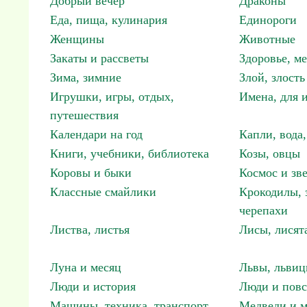
Добрый вечер
Драконы
Еда, пища, кулинария
Единороги
Женщины
Животные
Закаты и рассветы
Здоровье, м
Зима, зимние
Злой, злость
Игрушки, игры, отдых,
Имена, для 
путешествия
Календари на год
Капли, вода,
Книги, учебники, библиотека
Козы, овцы
Коровы и быки
Космос и зв
Классные смайлики
Крокодилы, 
черепахи
Листва, листья
Лисы, лисят
Луна и месяц
Львы, львиц
Люди и история
Люди и повс
Машины, техника, транспорт
Медведи и м