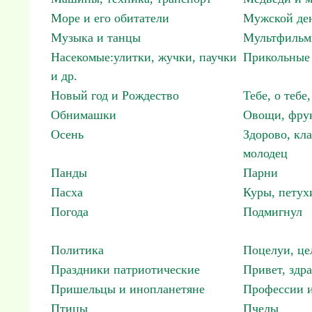
Море и его обитатели
Мужской ден
Музыка и танцы
Мультфиль
Насекомые:улитки, жучки, паучки
Прикольные 
и др.
Новый год и Рождество
Тебе, о тебе,
Обнимашки
Овощи, фрук
Осень
Здорово, кла
молодец
Панды
Парни
Пасха
Куры, петух
Погода
Подмигнул
Политика
Поцелуи, це
Праздники патриотические
Привет, здр
Пришельцы и инопланетяне
Профессии и
Птицы
Пчелы