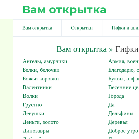
Вам открытка
Вам открытка
Открытки
Гифки и ан
Вам открытка
»
Гифки 
Ангелы, амурчики
Армия, вое
Белки, белочки
Благодарю, 
Божьи коровки
Буквы, алфа
Валентинки
Весенние цв
Волки
Города
Грустно
Да
Девушки
Дельфины
Деньги, золото
Деревья
Динозавры
Доброе утро