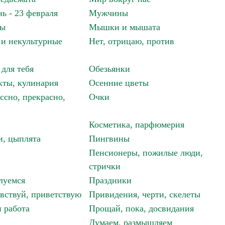
ь - 23 февраля
Мужчины
мы
Мышки и мышата
и некультурные
Нет, отрицаю, против
 для тебя
Обезьянки
ты, кулинария
Осенние цветы
ссно, прекрасно,
Очки
Косметика, парфюмерия
и, цыплята
Пингвины
Пенсионеры, пожилые люди,
стрички
луемся
Праздники
авствуй, приветствую
Привидения, черти, скелеты
 работа
Прощай, пока, досвидания
Думаем, размышляем