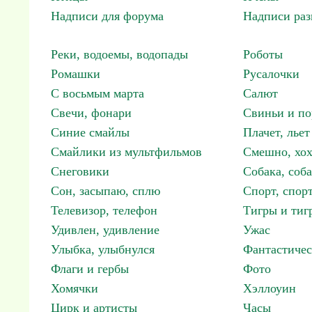
Надписи для форума
Надписи ра
Реки, водоемы, водопады
Роботы
Ромашки
Русалочки
С восьмым марта
Салют
Свечи, фонари
Свиньи и по
Синие смайлы
Плачет, льет
Смайлики из мультфильмов
Смешно, хох
Снеговики
Собака, соб
Сон, засыпаю, сплю
Спорт, спор
Телевизор, телефон
Тигры и тиг
Удивлен, удивление
Ужас
Улыбка, улыбнулся
Фантастичес
Флаги и гербы
Фото
Хомячки
Хэллоуин
Цирк и артисты
Часы