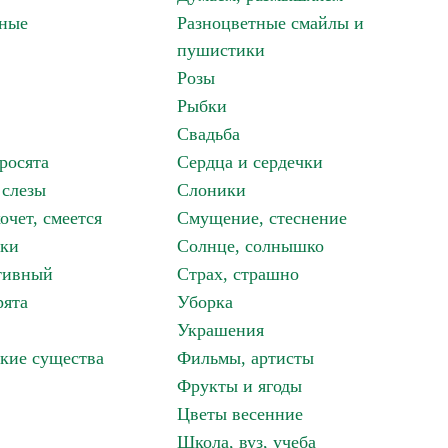
зные
Разноцветные смайлы и
пушистики
Розы
Рыбки
Свадьба
росята
Сердца и сердечки
 слезы
Слоники
очет, смеется
Смущение, стеснение
аки
Солнце, солнышко
тивный
Страх, страшно
рята
Уборка
Украшения
кие существа
Фильмы, артисты
Фрукты и ягоды
Цветы весенние
Школа, вуз, учеба