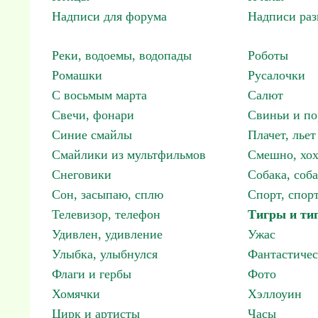
Надписи для форума
Надписи ра
Реки, водоемы, водопады
Роботы
Ромашки
Русалочки
С восьмым марта
Салют
Свечи, фонари
Свиньи и по
Синие смайлы
Плачет, льет
Смайлики из мультфильмов
Смешно, хох
Снеговики
Собака, соб
Сон, засыпаю, сплю
Спорт, спор
Телевизор, телефон
Тигры и ти
Удивлен, удивление
Ужас
Улыбка, улыбнулся
Фантастичес
Флаги и гербы
Фото
Хомячки
Хэллоуин
Цирк и артисты
Часы