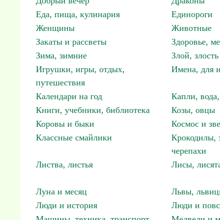
Добрый вечер
Драконы
Еда, пища, кулинария
Единороги
Женщины
Животные
Закаты и рассветы
Здоровье, м
Зима, зимние
Злой, злость
Игрушки, игры, отдых,
Имена, для 
путешествия
Календари на год
Капли, вода,
Книги, учебники, библиотека
Козы, овцы
Коровы и быки
Космос и зв
Классные смайлики
Крокодилы, 
черепахи
Листва, листья
Лисы, лисят
Луна и месяц
Львы, львиц
Люди и история
Люди и повс
Машины, техника, транспорт
Медведи и м