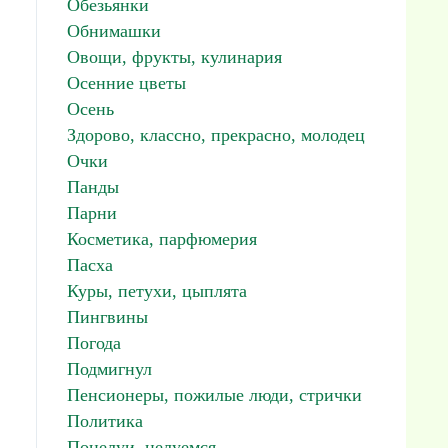
Обезьянки
Обнимашки
Овощи, фрукты, кулинария
Осенние цветы
Осень
Здорово, классно, прекрасно, молодец
Очки
Панды
Парни
Косметика, парфюмерия
Пасха
Куры, петухи, цыплята
Пингвины
Погода
Подмигнул
Пенсионеры, пожилые люди, стрички
Политика
Поцелуи, целуемся