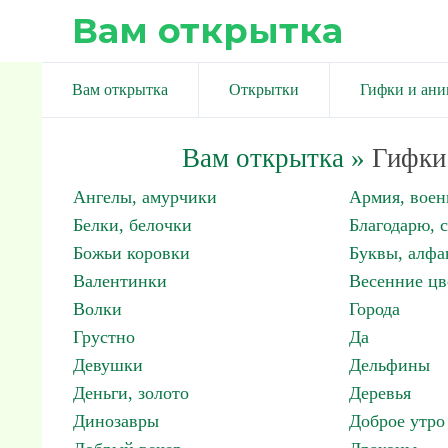
Вам открытка
Вам открытка
Открытки
Гифки и ан
Вам открытка
»
Гифки 
Ангелы, амурчики
Армия, вое
Белки, белочки
Благодарю, 
Божьи коровки
Буквы, алфа
Валентинки
Весенние цв
Волки
Города
Грустно
Да
Девушки
Дельфины
Деньги, золото
Деревья
Динозавры
Доброе утро