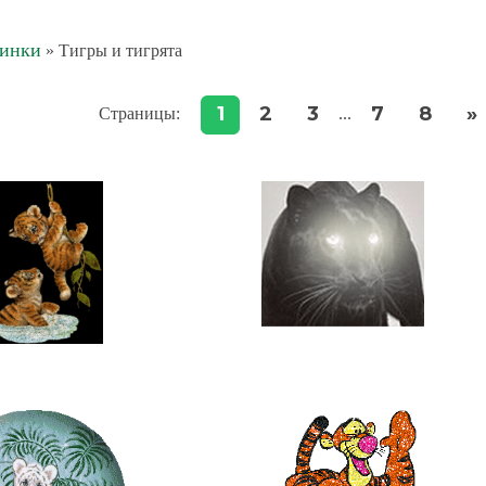
тинки
» Тигры и тигрята
1
2
3
7
8
»
Страницы
:
...