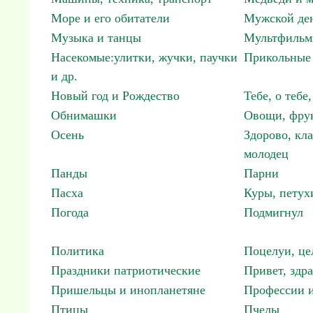
Море и его обитатели
Мужской ден
Музыка и танцы
Мультфиль
Насекомые:улитки, жучки, паучки
Прикольные 
и др.
Новый год и Рождество
Тебе, о тебе,
Обнимашки
Овощи, фрук
Осень
Здорово, кла
молодец
Панды
Парни
Пасха
Куры, петух
Погода
Подмигнул
Политика
Поцелуи, це
Праздники патриотические
Привет, здр
Пришельцы и инопланетяне
Профессии и
Птицы
Пчелы