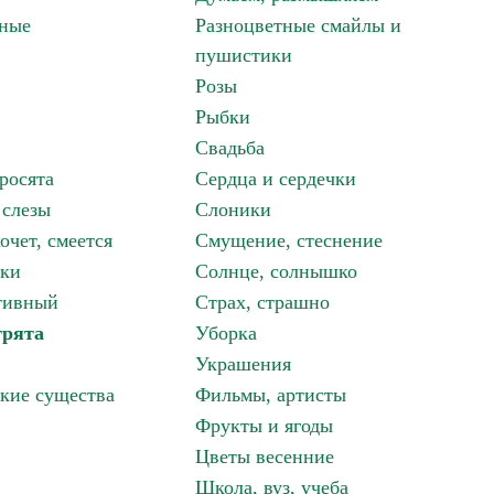
зные
Разноцветные смайлы и
пушистики
Розы
Рыбки
Свадьба
росята
Сердца и сердечки
 слезы
Слоники
очет, смеется
Смущение, стеснение
аки
Солнце, солнышко
тивный
Страх, страшно
грята
Уборка
Украшения
кие существа
Фильмы, артисты
Фрукты и ягоды
Цветы весенние
Школа, вуз, учеба