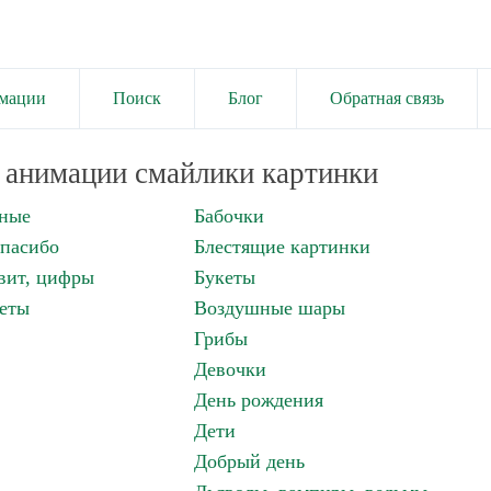
имации
Поиск
Блог
Обратная связь
анимации смайлики картинки
нные
Бабочки
спасибо
Блестящие картинки
вит, цифры
Букеты
еты
Воздушные шары
Грибы
Девочки
День рождения
Дети
Добрый день