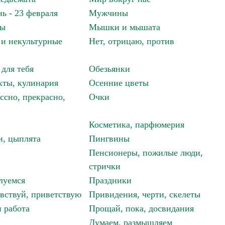
ь - 23 февраля
Мужчины
мы
Мышки и мышата
и некультурные
Нет, отрицаю, против
 для тебя
Обезьянки
ты, кулинария
Осенние цветы
ссно, прекрасно,
Очки
Косметика, парфюмерия
и, цыплята
Пингвины
Пенсионеры, пожилые люди,
стрички
луемся
Праздники
авствуй, приветствую
Привидения, черти, скелеты
 работа
Прощай, пока, досвидания
Думаем, размышляем