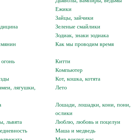
Дьяволы, вампиры, ведьмы
Ежики
Зайцы, зайчики
едицина
Зеленые смайлики
Зодиак, знаки зодиака
имянин
Как мы проводим время
 огонь
Китти
Компьютер
езды
Кот, кошка, котята
змеи, лягушки,
Лето
а
Лошади, лошадки, кони, пони,
ослики
ы, львята
Люблю, любовь и поцелуи
едневность
Маша и медведь
едвежата
Мир вокруг нас