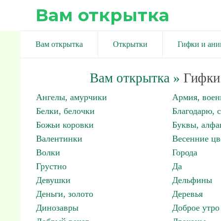
Вам открытка
Вам открытка
Открытки
Гифки и ан
Вам открытка
»
Гифки 
Ангелы, амурчики
Армия, вое
Белки, белочки
Благодарю, 
Божьи коровки
Буквы, алфа
Валентинки
Весенние цв
Волки
Города
Грустно
Да
Девушки
Дельфины
Деньги, золото
Деревья
Динозавры
Доброе утро