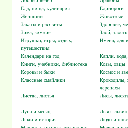
Добрый вечер
Драконы
Еда, пища, кулинария
Единороги
Женщины
Животные
Закаты и рассветы
Здоровье, м
Зима, зимние
Злой, злость
Игрушки, игры, отдых,
Имена, для 
путешествия
Календари на год
Капли, вода,
Книги, учебники, библиотека
Козы, овцы
Коровы и быки
Космос и зв
Классные смайлики
Крокодилы, 
черепахи
Листва, листья
Лисы, лисят
Луна и месяц
Львы, львиц
Люди и история
Люди и повс
Машины, техника, транспорт
Медведи и м