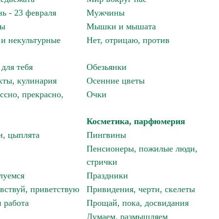
ь - 23 февраля
Мужчины
мы
Мышки и мышата
и некультурные
Нет, отрицаю, против
 для тебя
Обезьянки
ты, кулинария
Осенние цветы
ссно, прекрасно,
Очки
Косметика, парфюмерия
и, цыплята
Пингвины
Пенсионеры, пожилые люди,
стрички
луемся
Праздники
авствуй, приветствую
Привидения, черти, скелеты
 работа
Прощай, пока, досвидания
Думаем, размышляем