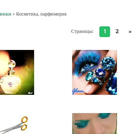
тинки
» Косметика, парфюмерия
1
2
»
Страницы
: