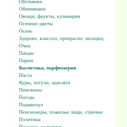
Обезьянки
Обнимашки
Овощи, фрукты, кулинария
Осенние цветы
Осень
Здорово, классно, прекрасно, молодец
Очки
Панды
Парни
Косметика, парфюмерия
Пасха
Куры, петухи, цыплята
Пингвины
Погода
Подмигнул
Пенсионеры, пожилые люди, стрички
Политика
Поцелуи, целуемся