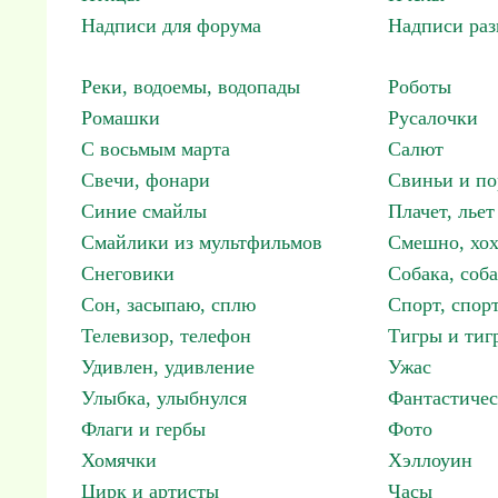
Надписи для форума
Надписи ра
Реки, водоемы, водопады
Роботы
Ромашки
Русалочки
С восьмым марта
Салют
Свечи, фонари
Свиньи и по
Синие смайлы
Плачет, льет
Смайлики из мультфильмов
Смешно, хох
Снеговики
Собака, соб
Сон, засыпаю, сплю
Спорт, спор
Телевизор, телефон
Тигры и тиг
Удивлен, удивление
Ужас
Улыбка, улыбнулся
Фантастичес
Флаги и гербы
Фото
Хомячки
Хэллоуин
Цирк и артисты
Часы