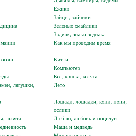
Дьяволы, вампиры, ведьмы
Ежики
Зайцы, зайчики
едицина
Зеленые смайлики
Зодиак, знаки зодиака
имянин
Как мы проводим время
 огонь
Китти
Компьютер
езды
Кот, кошка, котята
змеи, лягушки,
Лето
а
Лошади, лошадки, кони, пони,
ослики
ы, львята
Люблю, любовь и поцелуи
едневность
Маша и медведь
едвежата
Мир вокруг нас