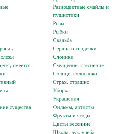
зные
Разноцветные смайлы и
пушистики
Розы
Рыбки
Свадьба
росята
Сердца и сердечки
 слезы
Слоники
очет, смеется
Смущение, стеснение
аки
Солнце, солнышко
тивный
Страх, страшно
рята
Уборка
Украшения
кие существа
Фильмы, артисты
Фрукты и ягоды
Цветы весенние
Школа, вуз, учеба