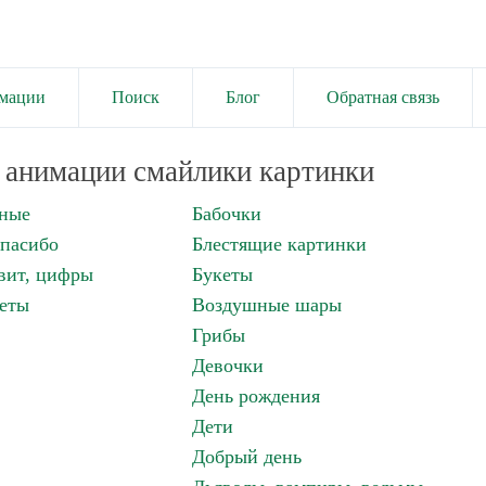
имации
Поиск
Блог
Обратная связь
анимации смайлики картинки
нные
Бабочки
спасибо
Блестящие картинки
вит, цифры
Букеты
еты
Воздушные шары
Грибы
Девочки
День рождения
Дети
Добрый день