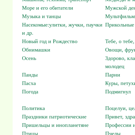
Море и его обитатели
Мужской ден
Музыка и танцы
Мультфиль
Насекомые:улитки, жучки, паучки
Прикольные 
и др.
Новый год и Рождество
Тебе, о тебе,
Обнимашки
Овощи, фрук
Осень
Здорово, кла
молодец
Панды
Парни
Пасха
Куры, петух
Погода
Подмигнул
Политика
Поцелуи, це
Праздники патриотические
Привет, здр
Пришельцы и инопланетяне
Профессии и
Птицы
Пчелы