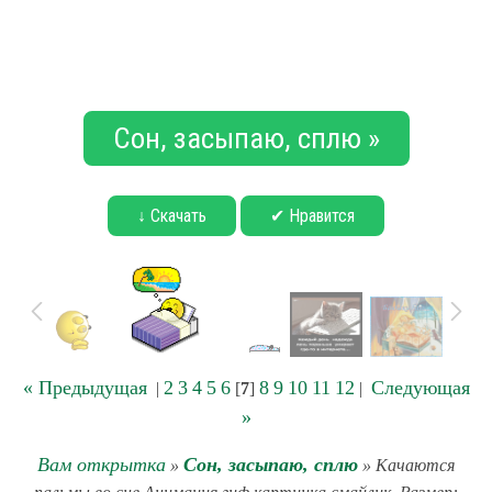
Сон, засыпаю, сплю »
↓ Скачать
✔ Нравится
« Предыдущая
2
3
4
5
6
8
9
10
11
12
Следующая
|
[
7
]
|
»
Вам открытка
Сон, засыпаю, сплю
»
» Качаются