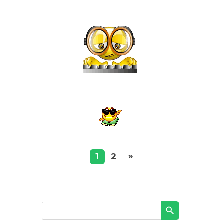
»
1
2