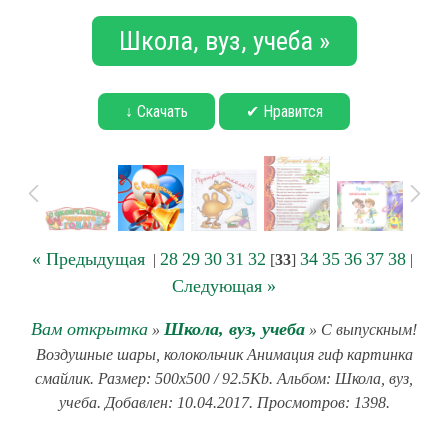
Школа, вуз, учеба »
↓ Скачать
✔ Нравится
« Предыдущая
28
29
30
31
32
34
35
36
37
38
|
[
33
]
|
Следующая »
Вам открытка
Школа, вуз, учеба
»
» С выпускным!
Воздушные шары, колокольчик Анимация гиф картинка
смайлик. Размер: 500x500 / 92.5Kb. Альбом: Школа, вуз,
учеба. Добавлен: 10.04.2017. Просмотров: 1398.