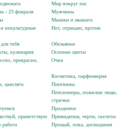
едвежата
Мир вокруг нас
ь - 23 февраля
Мужчины
мы
Мышки и мышата
и некультурные
Нет, отрицаю, против
 для тебя
Обезьянки
ты, кулинария
Осенние цветы
ссно, прекрасно,
Очки
Косметика, парфюмерия
и, цыплята
Пингвины
Пенсионеры, пожилые люди,
стрички
луемся
Праздники
авствуй, приветствую
Привидения, черти, скелеты
 работа
Прощай, пока, досвидания