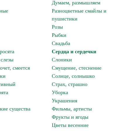
Думаем, размышляем
зные
Разноцветные смайлы и
пушистики
Розы
Рыбки
Свадьба
росята
Сердца и сердечки
 слезы
Слоники
очет, смеется
Смущение, стеснение
аки
Солнце, солнышко
тивный
Страх, страшно
рята
Уборка
Украшения
кие существа
Фильмы, артисты
Фрукты и ягоды
Цветы весенние