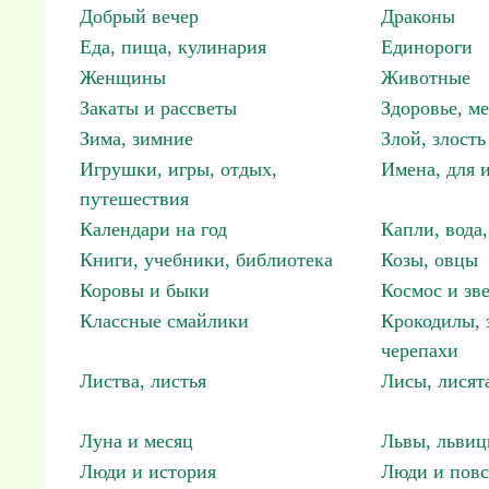
Добрый вечер
Драконы
Еда, пища, кулинария
Единороги
Женщины
Животные
Закаты и рассветы
Здоровье, м
Зима, зимние
Злой, злость
Игрушки, игры, отдых,
Имена, для 
путешествия
Календари на год
Капли, вода,
Книги, учебники, библиотека
Козы, овцы
Коровы и быки
Космос и зв
Классные смайлики
Крокодилы, 
черепахи
Листва, листья
Лисы, лисят
Луна и месяц
Львы, львиц
Люди и история
Люди и повс