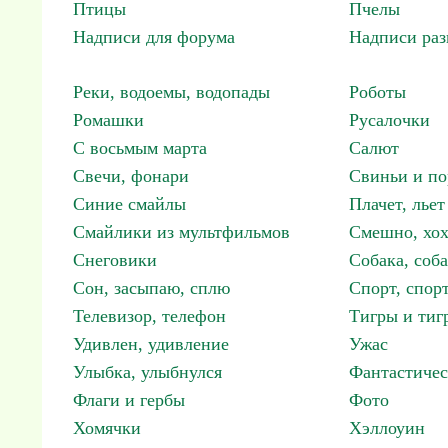
Птицы
Пчелы
Надписи для форума
Надписи ра
Реки, водоемы, водопады
Роботы
Ромашки
Русалочки
С восьмым марта
Салют
Свечи, фонари
Свиньи и по
Синие смайлы
Плачет, льет
Смайлики из мультфильмов
Смешно, хох
Снеговики
Собака, соб
Сон, засыпаю, сплю
Спорт, спор
Телевизор, телефон
Тигры и тиг
Удивлен, удивление
Ужас
Улыбка, улыбнулся
Фантастичес
Флаги и гербы
Фото
Хомячки
Хэллоуин