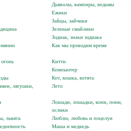
Дьяволы, вампиры, ведьмы
Ежики
Зайцы, зайчики
едицина
Зеленые смайлики
Зодиак, знаки зодиака
имянин
Как мы проводим время
 огонь
Китти
Компьютер
езды
Кот, кошка, котята
змеи, лягушки,
Лето
а
Лошади, лошадки, кони, пони,
ослики
ы, львята
Люблю, любовь и поцелуи
едневность
Маша и медведь