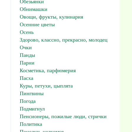
Обезьянки
Обнимашки
Овощи, фрукты, кулинария
Осенние цветы
Осень
Здорово, классно, прекрасно, молодец
Очки
Панды
Парни
Косметика, парфюмерия
Пасха
Куры, петухи, цыплята
Пингвины
Погода
Подмигнул
Пенсионеры, пожилые люди, стрички
Политика
Поцелуи, целуемся