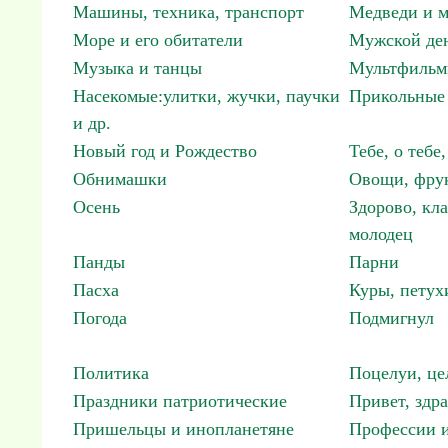
Машины, техника, транспорт
Медведи и м
Море и его обитатели
Мужской ден
Музыка и танцы
Мультфиль
Насекомые:улитки, жучки, паучки
Прикольные 
и др.
Новый год и Рождество
Тебе, о тебе,
Обнимашки
Овощи, фрук
Осень
Здорово, кла
молодец
Панды
Парни
Пасха
Куры, петух
Погода
Подмигнул
Политика
Поцелуи, це
Праздники патриотические
Привет, здр
Пришельцы и инопланетяне
Профессии и