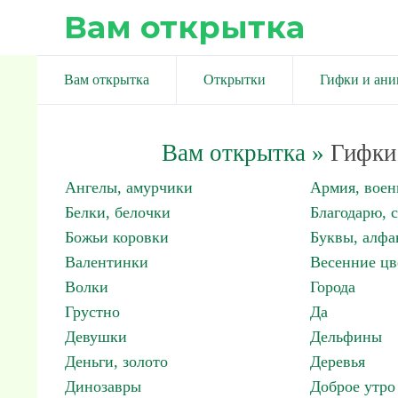
Вам открытка
Вам открытка
Открытки
Гифки и ан
Вам открытка
»
Гифки 
Ангелы, амурчики
Армия, вое
Белки, белочки
Благодарю, 
Божьи коровки
Буквы, алфа
Валентинки
Весенние цв
Волки
Города
Грустно
Да
Девушки
Дельфины
Деньги, золото
Деревья
Динозавры
Доброе утро