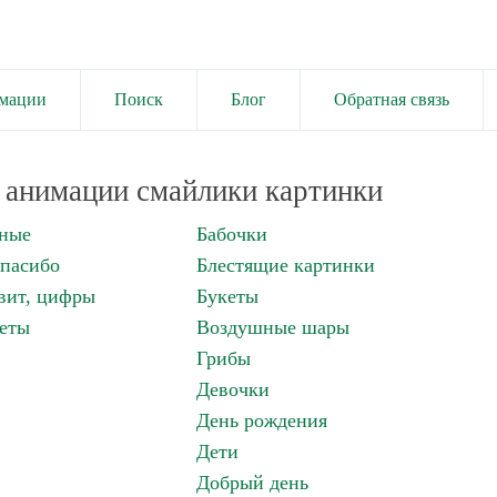
имации
Поиск
Блог
Обратная связь
анимации смайлики картинки
нные
Бабочки
спасибо
Блестящие картинки
вит, цифры
Букеты
еты
Воздушные шары
Грибы
Девочки
День рождения
Дети
Добрый день