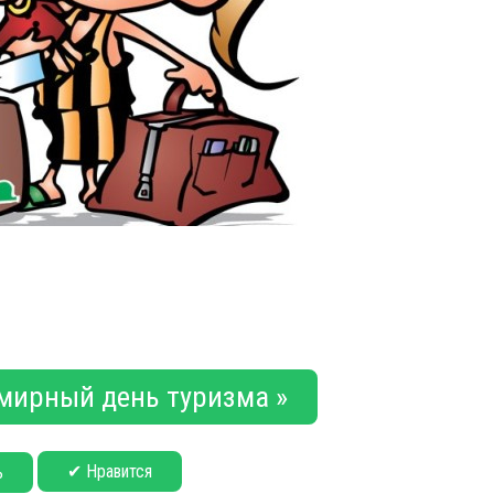
емирный день туризма »
✔ Нравится
ь