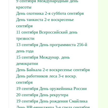
9 сентября Международный день
красоты
День охотника 2-я суббота сентября
День танкиста 2-е воскресенье
сентября
11 сентября Всероссийский день
трезвости
13 сентября День программиста 256-й
день года
15 сентября Междунар. день
демократии
День Байкала 2-е воскресенье сентября
День работников леса 3-е воскр.
сентября
19 сентября День оружейника России
20 сентября День рекрутера
19 сентября День рождения Смайлика
День HR-менеджера 3-я среда сентября