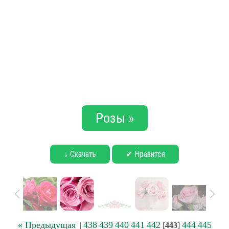
Розы »
↓ Скачать
✔ Нравится
« Предыдущая
438
439
440
441
442
444
445
|
[
443
]