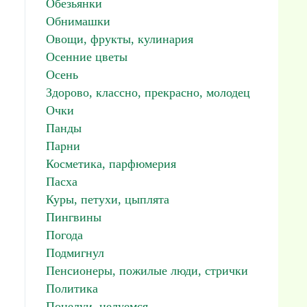
Обезьянки
Обнимашки
Овощи, фрукты, кулинария
Осенние цветы
Осень
Здорово, классно, прекрасно, молодец
Очки
Панды
Парни
Косметика, парфюмерия
Пасха
Куры, петухи, цыплята
Пингвины
Погода
Подмигнул
Пенсионеры, пожилые люди, стрички
Политика
Поцелуи, целуемся