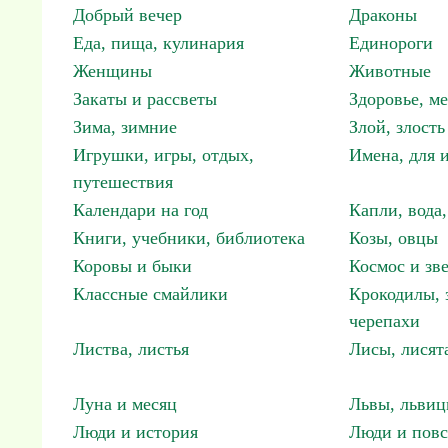
Добрый вечер
Драконы
Еда, пища, кулинария
Единороги
Женщины
Животные
Закаты и рассветы
Здоровье, м
Зима, зимние
Злой, злость
Игрушки, игры, отдых,
Имена, для 
путешествия
Календари на год
Капли, вода,
Книги, учебники, библиотека
Козы, овцы
Коровы и быки
Космос и зв
Классные смайлики
Крокодилы, 
черепахи
Листва, листья
Лисы, лисят
Луна и месяц
Львы, львиц
Люди и история
Люди и повс