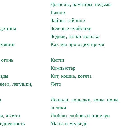
Дьяволы, вампиры, ведьмы
Ежики
Зайцы, зайчики
едицина
Зеленые смайлики
Зодиак, знаки зодиака
имянин
Как мы проводим время
 огонь
Китти
Компьютер
езды
Кот, кошка, котята
змеи, лягушки,
Лето
а
Лошади, лошадки, кони, пони,
ослики
ы, львята
Люблю, любовь и поцелуи
едневность
Маша и медведь