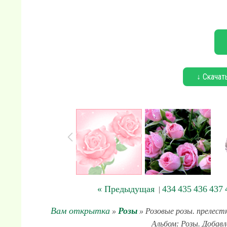
↓ Скачат
« Предыдущая
434
435
436
437
|
Вам открытка
Розы
»
» Розовые розы. прелестн
Альбом: Розы. Добавл