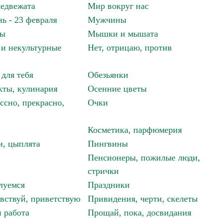
едвежата
Мир вокруг нас
ь - 23 февраля
Мужчины
мы
Мышки и мышата
и некультурные
Нет, отрицаю, против
 для тебя
Обезьянки
ты, кулинария
Осенние цветы
ссно, прекрасно,
Очки
Косметика, парфюмерия
и, цыплята
Пингвины
Пенсионеры, пожилые люди,
стрички
луемся
Праздники
авствуй, приветствую
Привидения, черти, скелеты
 работа
Прощай, пока, досвидания