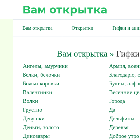
Вам открытка
Вам открытка
Открытки
Гифки и ан
Вам открытка
»
Гифки 
Ангелы, амурчики
Армия, вое
Белки, белочки
Благодарю, 
Божьи коровки
Буквы, алфа
Валентинки
Весенние цв
Волки
Города
Грустно
Да
Девушки
Дельфины
Деньги, золото
Деревья
Динозавры
Доброе утро