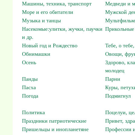
Машины, техника, транспорт
Медведи и м
Море и его обитатели
Мужской ден
Музыка и танцы
Мультфиль
Насекомые:улитки, жучки, паучки
Прикольные 
и др.
Новый год и Рождество
Тебе, о тебе,
Обнимашки
Овощи, фрук
Осень
Здорово, кла
молодец
Панды
Парни
Пасха
Куры, петух
Погода
Подмигнул
Политика
Поцелуи, це
Праздники патриотические
Привет, здр
Пришельцы и инопланетяне
Профессии и