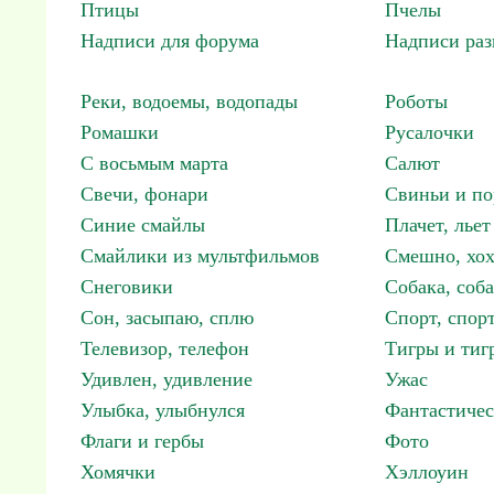
Птицы
Пчелы
Надписи для форума
Надписи ра
Реки, водоемы, водопады
Роботы
Ромашки
Русалочки
С восьмым марта
Салют
Свечи, фонари
Свиньи и по
Синие смайлы
Плачет, льет
Смайлики из мультфильмов
Смешно, хох
Снеговики
Собака, соб
Сон, засыпаю, сплю
Спорт, спор
Телевизор, телефон
Тигры и тиг
Удивлен, удивление
Ужас
Улыбка, улыбнулся
Фантастичес
Флаги и гербы
Фото
Хомячки
Хэллоуин