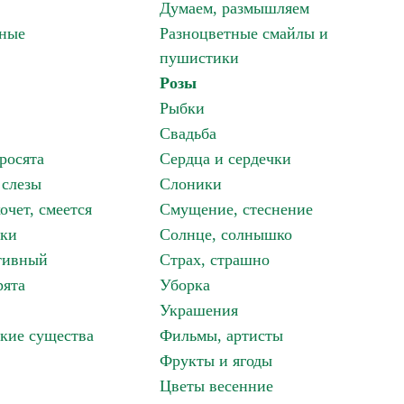
Думаем, размышляем
зные
Разноцветные смайлы и
пушистики
Розы
Рыбки
Свадьба
росята
Сердца и сердечки
 слезы
Слоники
очет, смеется
Смущение, стеснение
аки
Солнце, солнышко
тивный
Страх, страшно
рята
Уборка
Украшения
кие существа
Фильмы, артисты
Фрукты и ягоды
Цветы весенние