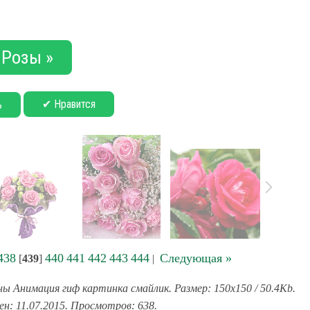
Розы »
✔ Нравится
ь
438
440
441
442
443
444
Следующая »
[
439
]
|
ы Анимация гиф картинка смайлик. Размер: 150x150 / 50.4Kb.
ен: 11.07.2015. Просмотров: 638.