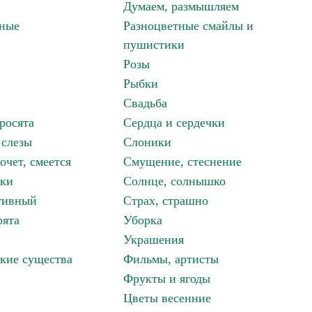
Думаем, размышляем
зные
Разноцветные смайлы и
пушистики
Розы
Рыбки
Свадьба
росята
Сердца и сердечки
 слезы
Слоники
очет, смеется
Смущение, стеснение
аки
Солнце, солнышко
тивный
Страх, страшно
рята
Уборка
Украшения
кие существа
Фильмы, артисты
Фрукты и ягоды
Цветы весенние