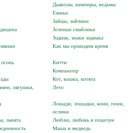
Дьяволы, вампиры, ведьмы
Ежики
Зайцы, зайчики
едицина
Зеленые смайлики
Зодиак, знаки зодиака
имянин
Как мы проводим время
 огонь
Китти
Компьютер
езды
Кот, кошка, котята
змеи, лягушки,
Лето
а
Лошади, лошадки, кони, пони,
ослики
ы, львята
Люблю, любовь и поцелуи
едневность
Маша и медведь