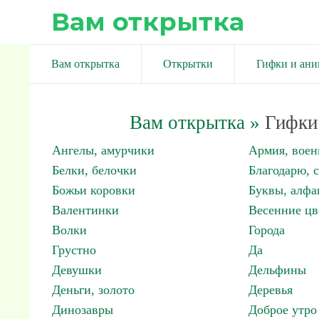
Вам открытка
Вам открытка
Открытки
Гифки и ан
Вам открытка
»
Гифки 
Ангелы, амурчики
Армия, вое
Белки, белочки
Благодарю, 
Божьи коровки
Буквы, алфа
Валентинки
Весенние цв
Волки
Города
Грустно
Да
Девушки
Дельфины
Деньги, золото
Деревья
Динозавры
Доброе утро