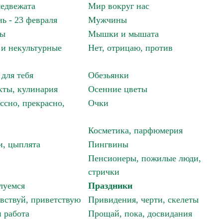
едвежата
Мир вокруг нас
ь - 23 февраля
Мужчины
мы
Мышки и мышата
и некультурные
Нет, отрицаю, против
 для тебя
Обезьянки
ты, кулинария
Осенние цветы
ссно, прекрасно,
Очки
Косметика, парфюмерия
и, цыплята
Пингвины
Пенсионеры, пожилые люди,
стрички
луемся
Праздники
авствуй, приветствую
Привидения, черти, скелеты
 работа
Прощай, пока, досвидания