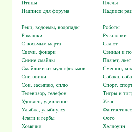
Птицы
Пчелы
Надписи для форума
Надписи ра
Реки, водоемы, водопады
Роботы
Ромашки
Русалочки
С восьмым марта
Салют
Свечи, фонари
Свиньи и по
Синие смайлы
Плачет, льет
Смайлики из мультфильмов
Смешно, хох
Снеговики
Собака, соб
Сон, засыпаю, сплю
Спорт, спор
Телевизор, телефон
Тигры и тиг
Удивлен, удивление
Ужас
Улыбка, улыбнулся
Фантастичес
Флаги и гербы
Фото
Хомячки
Хэллоуин