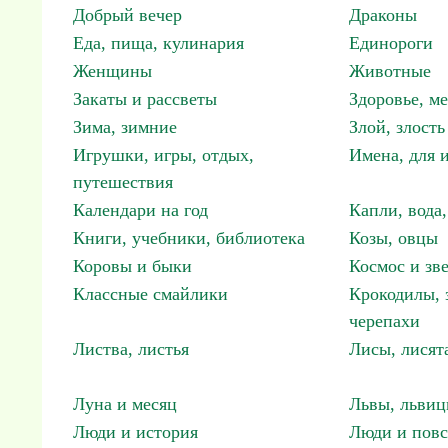
Добрый вечер
Драконы
Еда, пища, кулинария
Единороги
Женщины
Животные
Закаты и рассветы
Здоровье, м
Зима, зимние
Злой, злость
Игрушки, игры, отдых,
Имена, для 
путешествия
Календари на год
Капли, вода,
Книги, учебники, библиотека
Козы, овцы
Коровы и быки
Космос и зв
Классные смайлики
Крокодилы, 
черепахи
Листва, листья
Лисы, лисят
Луна и месяц
Львы, львиц
Люди и история
Люди и повс