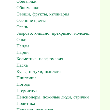
Обезьянки
Обнимашки
Овощи, фрукты, кулинария
Осенние цветы
Осень
Здорово, классно, прекрасно, молодец
Очки
Панды
Парни
Косметика, парфюмерия
Пасха
Куры, петухи, цыплята
Пингвины
Погода
Подмигнул
Пенсионеры, пожилые люди, стрички
Политика
Поцелуи, целуемся