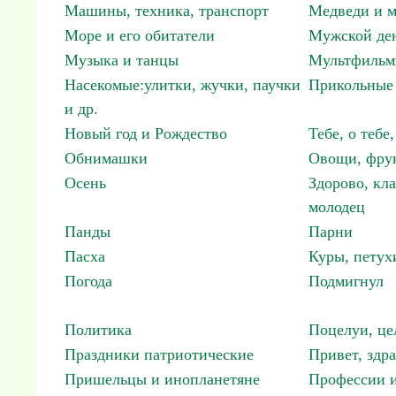
Машины, техника, транспорт
Медведи и м
Море и его обитатели
Мужской ден
Музыка и танцы
Мультфиль
Насекомые:улитки, жучки, паучки
Прикольные 
и др.
Новый год и Рождество
Тебе, о тебе,
Обнимашки
Овощи, фрук
Осень
Здорово, кла
молодец
Панды
Парни
Пасха
Куры, петух
Погода
Подмигнул
Политика
Поцелуи, це
Праздники патриотические
Привет, здр
Пришельцы и инопланетяне
Профессии и