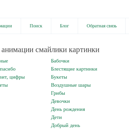
имации
Поиск
Блог
Обратная связь
анимации смайлики картинки
нные
Бабочки
спасибо
Блестящие картинки
вит, цифры
Букеты
еты
Воздушные шары
Грибы
Девочки
День рождения
Дети
Добрый день