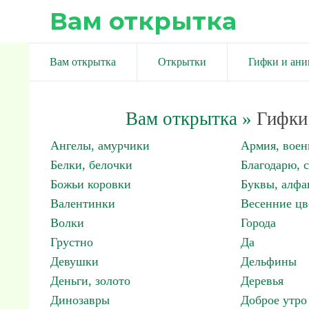
Вам открытка
Вам открытка
Открытки
Гифки и ан
Вам открытка
»
Гифки 
Ангелы, амурчики
Армия, вое
Белки, белочки
Благодарю, 
Божьи коровки
Буквы, алфа
Валентинки
Весенние цв
Волки
Города
Грустно
Да
Девушки
Дельфины
Деньги, золото
Деревья
Динозавры
Доброе утро