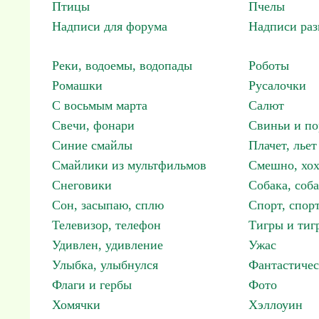
Птицы
Пчелы
Надписи для форума
Надписи ра
Реки, водоемы, водопады
Роботы
Ромашки
Русалочки
С восьмым марта
Салют
Свечи, фонари
Свиньи и по
Синие смайлы
Плачет, льет
Смайлики из мультфильмов
Смешно, хох
Снеговики
Собака, соб
Сон, засыпаю, сплю
Спорт, спор
Телевизор, телефон
Тигры и тиг
Удивлен, удивление
Ужас
Улыбка, улыбнулся
Фантастичес
Флаги и гербы
Фото
Хомячки
Хэллоуин