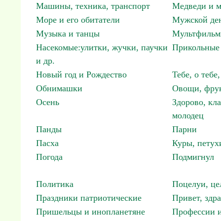
Машины, техника, транспорт
Медведи и м
Море и его обитатели
Мужской ден
Музыка и танцы
Мультфиль
Насекомые:улитки, жучки, паучки
Прикольные 
и др.
Новый год и Рождество
Тебе, о тебе,
Обнимашки
Овощи, фрук
Осень
Здорово, кла
молодец
Панды
Парни
Пасха
Куры, петух
Погода
Подмигнул
Политика
Поцелуи, це
Праздники патриотические
Привет, здр
Пришельцы и инопланетяне
Профессии и