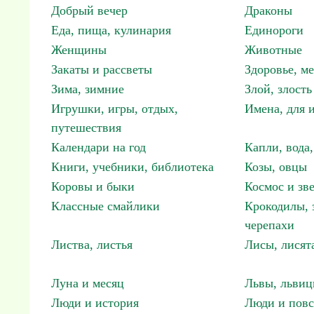
Добрый вечер
Драконы
Еда, пища, кулинария
Единороги
Женщины
Животные
Закаты и рассветы
Здоровье, м
Зима, зимние
Злой, злость
Игрушки, игры, отдых,
Имена, для 
путешествия
Календари на год
Капли, вода,
Книги, учебники, библиотека
Козы, овцы
Коровы и быки
Космос и зв
Классные смайлики
Крокодилы, 
черепахи
Листва, листья
Лисы, лисят
Луна и месяц
Львы, львиц
Люди и история
Люди и повс