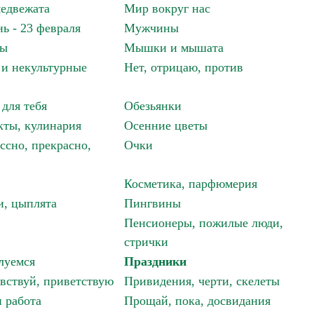
едвежата
Мир вокруг нас
ь - 23 февраля
Мужчины
мы
Мышки и мышата
и некультурные
Нет, отрицаю, против
 для тебя
Обезьянки
ты, кулинария
Осенние цветы
ссно, прекрасно,
Очки
Косметика, парфюмерия
и, цыплята
Пингвины
Пенсионеры, пожилые люди,
стрички
луемся
Праздники
авствуй, приветствую
Привидения, черти, скелеты
 работа
Прощай, пока, досвидания