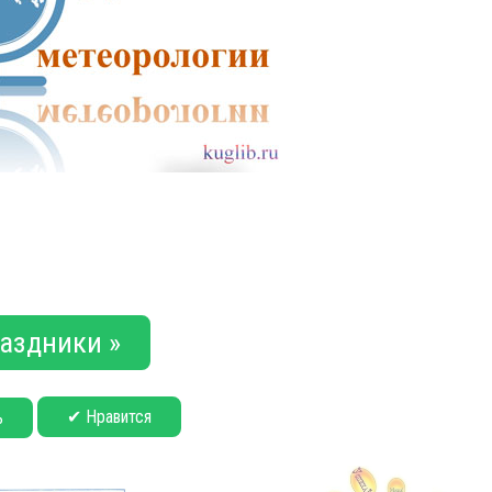
аздники »
✔ Нравится
ь