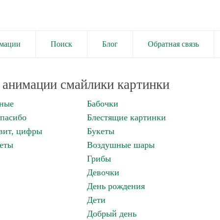
имации
Поиск
Блог
Обратная связь
анимации смайлики картинки
нные
Бабочки
спасибо
Блестящие картинки
вит, цифры
Букеты
еты
Воздушные шары
Грибы
Девочки
День рождения
Дети
Добрый день