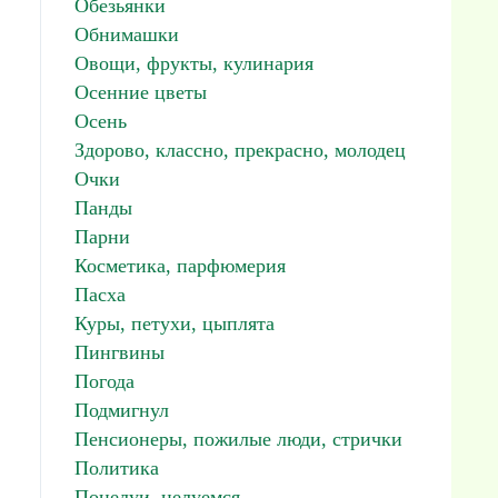
Обезьянки
Обнимашки
Овощи, фрукты, кулинария
Осенние цветы
Осень
Здорово, классно, прекрасно, молодец
Очки
Панды
Парни
Косметика, парфюмерия
Пасха
Куры, петухи, цыплята
Пингвины
Погода
Подмигнул
Пенсионеры, пожилые люди, стрички
Политика
Поцелуи, целуемся