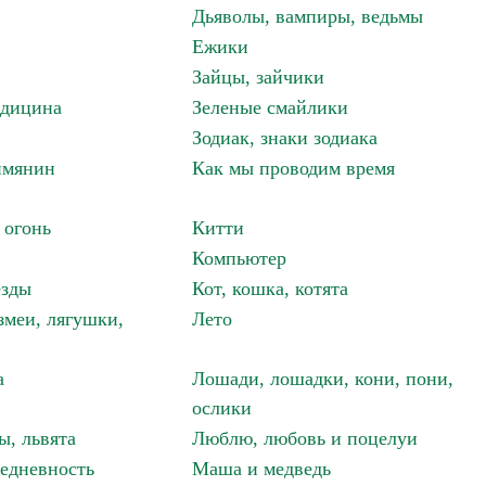
Дьяволы, вампиры, ведьмы
Ежики
Зайцы, зайчики
едицина
Зеленые смайлики
Зодиак, знаки зодиака
имянин
Как мы проводим время
 огонь
Китти
Компьютер
езды
Кот, кошка, котята
змеи, лягушки,
Лето
а
Лошади, лошадки, кони, пони,
ослики
ы, львята
Люблю, любовь и поцелуи
едневность
Маша и медведь