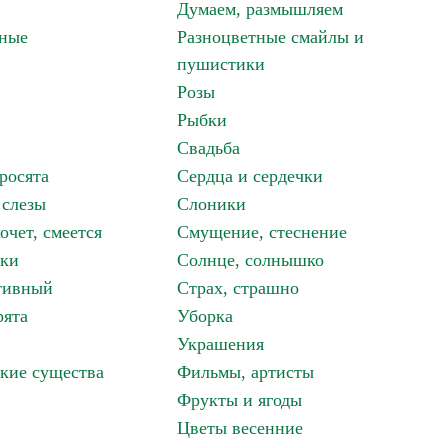
Думаем, размышляем
зные
Разноцветные смайлы и
пушистики
Розы
Рыбки
Свадьба
росята
Сердца и сердечки
 слезы
Слоники
очет, смеется
Смущение, стеснение
аки
Солнце, солнышко
тивный
Страх, страшно
рята
Уборка
Украшения
кие существа
Фильмы, артисты
Фрукты и ягоды
Цветы весенние