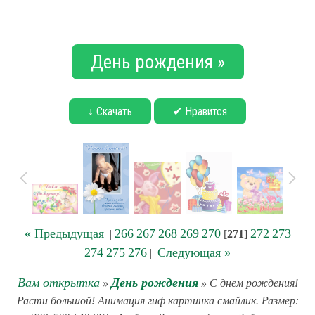
День рождения »
↓ Скачать
✔ Нравится
« Предыдущая
266
267
268
269
270
272
273
|
[
271
]
274
275
276
Следующая »
|
Вам открытка
День рождения
»
» С днем рождения!
Расти большой! Анимация гиф картинка смайлик. Размер: