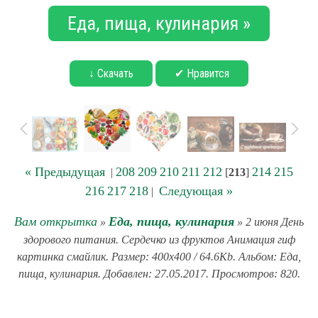
Еда, пища, кулинария »
↓ Скачать
✔ Нравится
« Предыдущая
208
209
210
211
212
214
215
|
[
213
]
216
217
218
Следующая »
|
Вам открытка
Еда, пища, кулинария
»
» 2 июня День
здорового питания. Сердечко из фруктов Анимация гиф
картинка смайлик. Размер: 400x400 / 64.6Kb. Альбом: Еда,
пища, кулинария. Добавлен: 27.05.2017. Просмотров: 820.