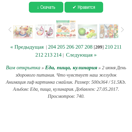
↓ Скачать
✔ Нравится
« Предыдущая
204
205
206
207
208
210
211
|
[
209
]
212
213
214
Следующая »
|
Вам открытка
Еда, пища, кулинария
»
» 2 июня День
здорового питания. Что чувствует наш желудок
Анимация гиф картинка смайлик. Размер: 500x364 / 51.5Kb.
Альбом: Еда, пища, кулинария. Добавлен: 27.05.2017.
Просмотров: 740.