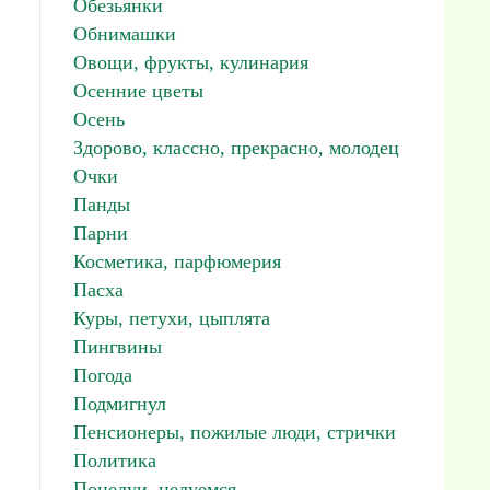
Обезьянки
Обнимашки
Овощи, фрукты, кулинария
Осенние цветы
Осень
Здорово, классно, прекрасно, молодец
Очки
Панды
Парни
Косметика, парфюмерия
Пасха
Куры, петухи, цыплята
Пингвины
Погода
Подмигнул
Пенсионеры, пожилые люди, стрички
Политика
Поцелуи, целуемся