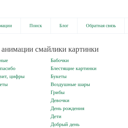
имации
Поиск
Блог
Обратная связь
анимации смайлики картинки
нные
Бабочки
спасибо
Блестящие картинки
вит, цифры
Букеты
еты
Воздушные шары
Грибы
Девочки
День рождения
Дети
Добрый день