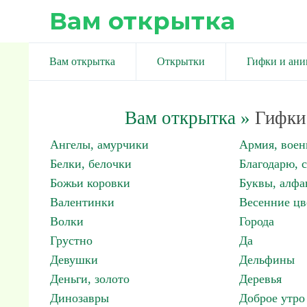
Вам открытка
Вам открытка
Открытки
Гифки и ан
Вам открытка
»
Гифки 
Ангелы, амурчики
Армия, вое
Белки, белочки
Благодарю, 
Божьи коровки
Буквы, алфа
Валентинки
Весенние цв
Волки
Города
Грустно
Да
Девушки
Дельфины
Деньги, золото
Деревья
Динозавры
Доброе утро