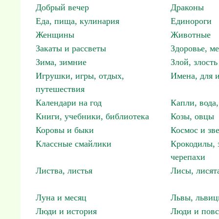
Добрый вечер
Драконы
Еда, пища, кулинария
Единороги
Женщины
Животные
Закаты и рассветы
Здоровье, м
Зима, зимние
Злой, злость
Игрушки, игры, отдых,
Имена, для 
путешествия
Календари на год
Капли, вода,
Книги, учебники, библиотека
Козы, овцы
Коровы и быки
Космос и зв
Классные смайлики
Крокодилы, 
черепахи
Листва, листья
Лисы, лисят
Луна и месяц
Львы, львиц
Люди и история
Люди и повс