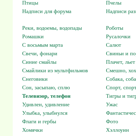
Птицы
Пчелы
Надписи для форума
Надписи ра
Реки, водоемы, водопады
Роботы
Ромашки
Русалочки
С восьмым марта
Салют
Свечи, фонари
Свиньи и по
Синие смайлы
Плачет, льет
Смайлики из мультфильмов
Смешно, хох
Снеговики
Собака, соб
Сон, засыпаю, сплю
Спорт, спор
Телевизор, телефон
Тигры и тиг
Удивлен, удивление
Ужас
Улыбка, улыбнулся
Фантастичес
Флаги и гербы
Фото
Хомячки
Хэллоуин