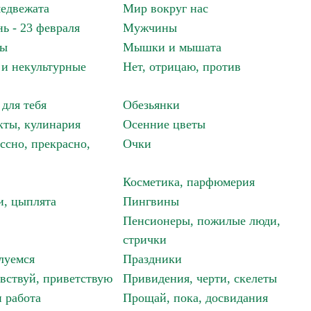
едвежата
Мир вокруг нас
ь - 23 февраля
Мужчины
мы
Мышки и мышата
и некультурные
Нет, отрицаю, против
 для тебя
Обезьянки
ты, кулинария
Осенние цветы
ссно, прекрасно,
Очки
Косметика, парфюмерия
и, цыплята
Пингвины
Пенсионеры, пожилые люди,
стрички
луемся
Праздники
авствуй, приветствую
Привидения, черти, скелеты
 работа
Прощай, пока, досвидания