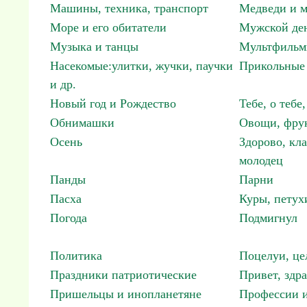
Машины, техника, транспорт
Медведи и м
Море и его обитатели
Мужской ден
Музыка и танцы
Мультфиль
Насекомые:улитки, жучки, паучки
Прикольные 
и др.
Новый год и Рождество
Тебе, о тебе,
Обнимашки
Овощи, фрук
Осень
Здорово, кла
молодец
Панды
Парни
Пасха
Куры, петух
Погода
Подмигнул
Политика
Поцелуи, це
Праздники патриотические
Привет, здр
Пришельцы и инопланетяне
Профессии и