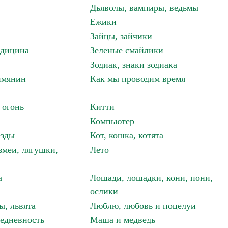
Дьяволы, вампиры, ведьмы
Ежики
Зайцы, зайчики
едицина
Зеленые смайлики
Зодиак, знаки зодиака
имянин
Как мы проводим время
 огонь
Китти
Компьютер
езды
Кот, кошка, котята
змеи, лягушки,
Лето
а
Лошади, лошадки, кони, пони,
ослики
ы, львята
Люблю, любовь и поцелуи
едневность
Маша и медведь