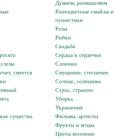
Думаем, размышляем
зные
Разноцветные смайлы и
пушистики
Розы
Рыбки
Свадьба
росята
Сердца и сердечки
 слезы
Слоники
очет, смеется
Смущение, стеснение
аки
Солнце, солнышко
тивный
Страх, страшно
рята
Уборка
Украшения
кие существа
Фильмы, артисты
Фрукты и ягоды
Цветы весенние