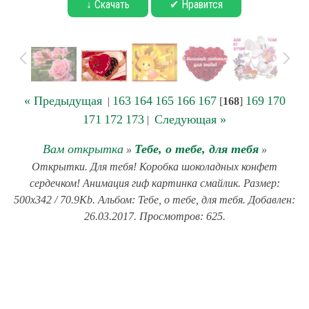
↓ Скачать
✔ Нравится
« Предыдущая
163
164
165
166
167
169
170
|
[
168
]
171
172
173
Следующая »
|
Вам открытка
Тебе, о тебе, для тебя
»
»
Открытки. Для тебя! Коробка шоколадных конфет
сердечком! Анимация гиф картинка смайлик. Размер:
500x342 / 70.9Kb. Альбом: Тебе, о тебе, для тебя. Добавлен:
26.03.2017. Просмотров: 625.