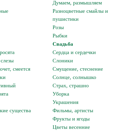
Думаем, размышляем
зные
Разноцветные смайлы и
пушистики
Розы
Рыбки
Свадьба
росята
Сердца и сердечки
 слезы
Слоники
очет, смеется
Смущение, стеснение
аки
Солнце, солнышко
тивный
Страх, страшно
рята
Уборка
Украшения
кие существа
Фильмы, артисты
Фрукты и ягоды
Цветы весенние