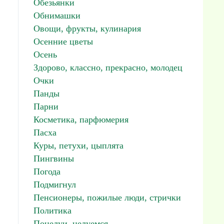
Обезьянки
Обнимашки
Овощи, фрукты, кулинария
Осенние цветы
Осень
Здорово, классно, прекрасно, молодец
Очки
Панды
Парни
Косметика, парфюмерия
Пасха
Куры, петухи, цыплята
Пингвины
Погода
Подмигнул
Пенсионеры, пожилые люди, стрички
Политика
Поцелуи, целуемся