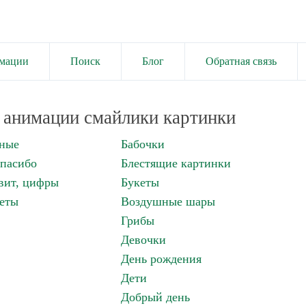
имации
Поиск
Блог
Обратная связь
анимации смайлики картинки
нные
Бабочки
спасибо
Блестящие картинки
вит, цифры
Букеты
еты
Воздушные шары
Грибы
Девочки
День рождения
Дети
Добрый день