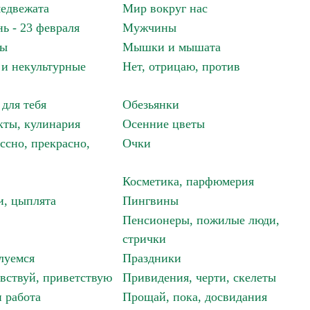
едвежата
Мир вокруг нас
ь - 23 февраля
Мужчины
мы
Мышки и мышата
и некультурные
Нет, отрицаю, против
 для тебя
Обезьянки
ты, кулинария
Осенние цветы
ссно, прекрасно,
Очки
Косметика, парфюмерия
и, цыплята
Пингвины
Пенсионеры, пожилые люди,
стрички
луемся
Праздники
авствуй, приветствую
Привидения, черти, скелеты
 работа
Прощай, пока, досвидания