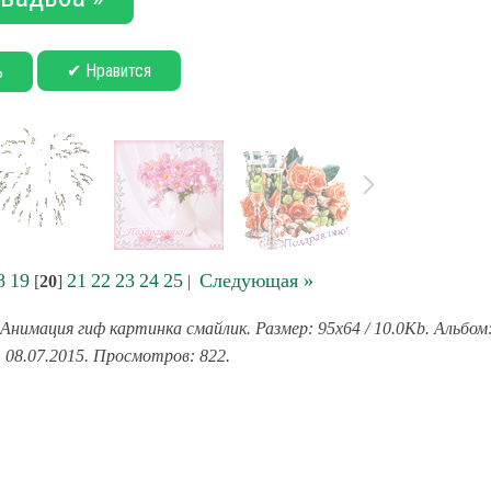
✔ Нравится
ь
8
19
21
22
23
24
25
Следующая »
[
20
]
|
Анимация гиф картинка смайлик. Размер: 95x64 / 10.0Kb. Альбом
 08.07.2015. Просмотров: 822.