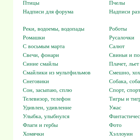
Птицы
Пчелы
Надписи для форума
Надписи ра
Реки, водоемы, водопады
Роботы
Ромашки
Русалочки
С восьмым марта
Салют
Свечи, фонари
Свиньи и по
Синие смайлы
Плачет, льет
Смайлики из мультфильмов
Смешно, хох
Снеговики
Собака, соб
Сон, засыпаю, сплю
Спорт, спор
Телевизор, телефон
Тигры и тиг
Удивлен, удивление
Ужас
Улыбка, улыбнулся
Фантастичес
Флаги и гербы
Фото
Хомячки
Хэллоуин