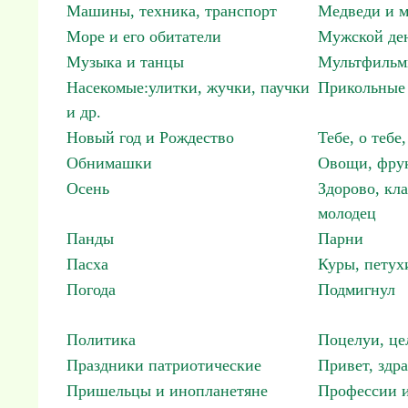
Машины, техника, транспорт
Медведи и м
Море и его обитатели
Мужской ден
Музыка и танцы
Мультфиль
Насекомые:улитки, жучки, паучки
Прикольные 
и др.
Новый год и Рождество
Тебе, о тебе,
Обнимашки
Овощи, фрук
Осень
Здорово, кла
молодец
Панды
Парни
Пасха
Куры, петух
Погода
Подмигнул
Политика
Поцелуи, це
Праздники патриотические
Привет, здр
Пришельцы и инопланетяне
Профессии и