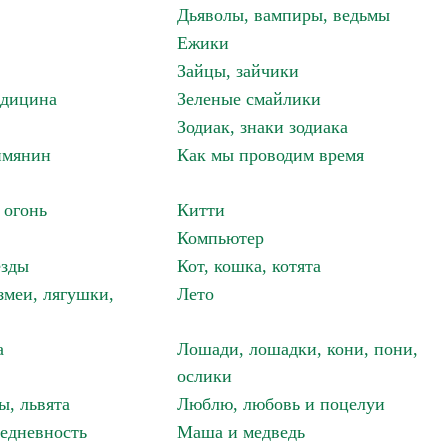
Дьяволы, вампиры, ведьмы
Ежики
Зайцы, зайчики
едицина
Зеленые смайлики
Зодиак, знаки зодиака
имянин
Как мы проводим время
 огонь
Китти
Компьютер
езды
Кот, кошка, котята
змеи, лягушки,
Лето
а
Лошади, лошадки, кони, пони,
ослики
ы, львята
Люблю, любовь и поцелуи
едневность
Маша и медведь