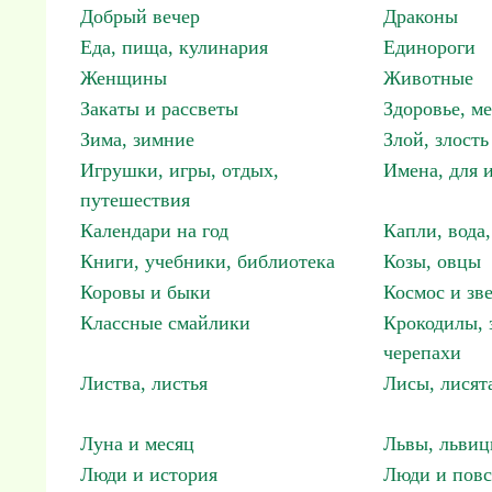
Добрый вечер
Драконы
Еда, пища, кулинария
Единороги
Женщины
Животные
Закаты и рассветы
Здоровье, м
Зима, зимние
Злой, злость
Игрушки, игры, отдых,
Имена, для 
путешествия
Календари на год
Капли, вода,
Книги, учебники, библиотека
Козы, овцы
Коровы и быки
Космос и зв
Классные смайлики
Крокодилы, 
черепахи
Листва, листья
Лисы, лисят
Луна и месяц
Львы, львиц
Люди и история
Люди и повс