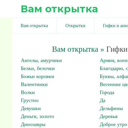
Вам открытка
Вам открытка
Открытки
Гифки и ан
Вам открытка
»
Гифки 
Ангелы, амурчики
Армия, вое
Белки, белочки
Благодарю, 
Божьи коровки
Буквы, алфа
Валентинки
Весенние цв
Волки
Города
Грустно
Да
Девушки
Дельфины
Деньги, золото
Деревья
Динозавры
Доброе утро