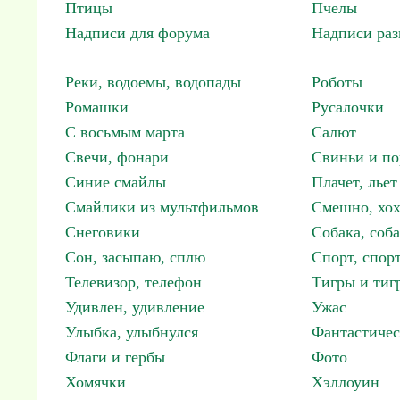
Птицы
Пчелы
Надписи для форума
Надписи ра
Реки, водоемы, водопады
Роботы
Ромашки
Русалочки
С восьмым марта
Салют
Свечи, фонари
Свиньи и по
Синие смайлы
Плачет, льет
Смайлики из мультфильмов
Смешно, хох
Снеговики
Собака, соб
Сон, засыпаю, сплю
Спорт, спор
Телевизор, телефон
Тигры и тиг
Удивлен, удивление
Ужас
Улыбка, улыбнулся
Фантастичес
Флаги и гербы
Фото
Хомячки
Хэллоуин