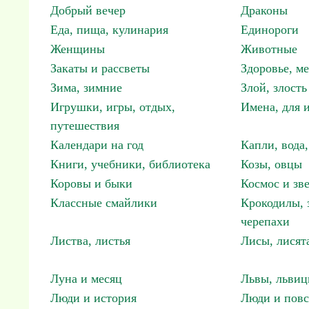
Добрый вечер
Драконы
Еда, пища, кулинария
Единороги
Женщины
Животные
Закаты и рассветы
Здоровье, м
Зима, зимние
Злой, злость
Игрушки, игры, отдых,
Имена, для 
путешествия
Календари на год
Капли, вода,
Книги, учебники, библиотека
Козы, овцы
Коровы и быки
Космос и зв
Классные смайлики
Крокодилы, 
черепахи
Листва, листья
Лисы, лисят
Луна и месяц
Львы, львиц
Люди и история
Люди и повс