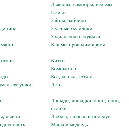
Дьяволы, вампиры, ведьмы
Ежики
Зайцы, зайчики
едицина
Зеленые смайлики
Зодиак, знаки зодиака
имянин
Как мы проводим время
 огонь
Китти
Компьютер
езды
Кот, кошка, котята
змеи, лягушки,
Лето
а
Лошади, лошадки, кони, пони,
ослики
ы, львята
Люблю, любовь и поцелуи
едневность
Маша и медведь