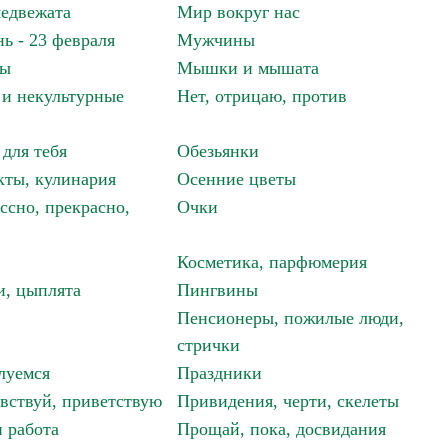
едвежата
Мир вокруг нас
ь - 23 февраля
Мужчины
мы
Мышки и мышата
и некультурные
Нет, отрицаю, против
 для тебя
Обезьянки
ты, кулинария
Осенние цветы
ссно, прекрасно,
Очки
Косметика, парфюмерия
и, цыплята
Пингвины
Пенсионеры, пожилые люди,
стрички
луемся
Праздники
авствуй, приветствую
Привидения, черти, скелеты
 работа
Прощай, пока, досвидания