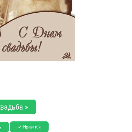
вадьба »
✔ Нравится
ь