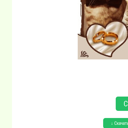
С
↓ Скачат