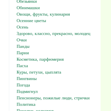
Обезьянки
Обнимашки
Овощи, фрукты, кулинария
Осенние цветы
Осень
Здорово, классно, прекрасно, молодец
Очки
Панды
Парни
Косметика, парфюмерия
Пасха
Куры, петухи, цыплята
Пингвины
Погода
Подмигнул
Пенсионеры, пожилые люди, стрички
Политика
Поцелуи, целуемся