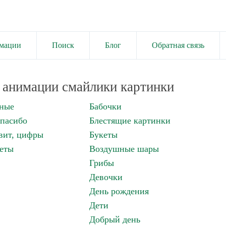
имации
Поиск
Блог
Обратная связь
анимации смайлики картинки
нные
Бабочки
спасибо
Блестящие картинки
вит, цифры
Букеты
еты
Воздушные шары
Грибы
Девочки
День рождения
Дети
Добрый день