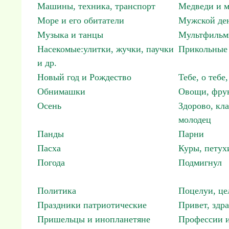
Машины, техника, транспорт
Медведи и м
Море и его обитатели
Мужской ден
Музыка и танцы
Мультфиль
Насекомые:улитки, жучки, паучки
Прикольные 
и др.
Новый год и Рождество
Тебе, о тебе,
Обнимашки
Овощи, фрук
Осень
Здорово, кла
молодец
Панды
Парни
Пасха
Куры, петух
Погода
Подмигнул
Политика
Поцелуи, це
Праздники патриотические
Привет, здр
Пришельцы и инопланетяне
Профессии и