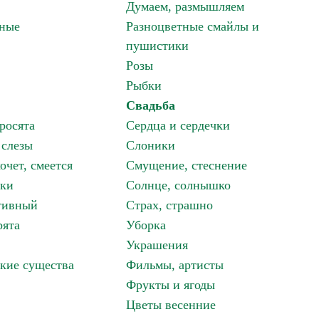
Думаем, размышляем
зные
Разноцветные смайлы и
пушистики
Розы
Рыбки
Свадьба
росята
Сердца и сердечки
 слезы
Слоники
очет, смеется
Смущение, стеснение
аки
Солнце, солнышко
тивный
Страх, страшно
рята
Уборка
Украшения
кие существа
Фильмы, артисты
Фрукты и ягоды
Цветы весенние