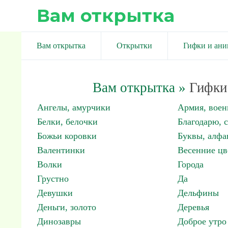
Вам открытка
Вам открытка
Открытки
Гифки и ан
Вам открытка
»
Гифки 
Ангелы, амурчики
Армия, вое
Белки, белочки
Благодарю, 
Божьи коровки
Буквы, алфа
Валентинки
Весенние цв
Волки
Города
Грустно
Да
Девушки
Дельфины
Деньги, золото
Деревья
Динозавры
Доброе утро