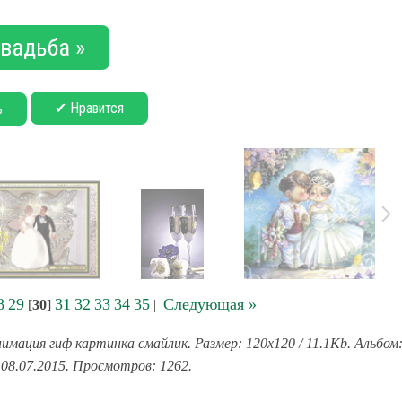
вадьба »
✔ Нравится
ь
8
29
31
32
33
34
35
Следующая »
[
30
]
|
нимация гиф картинка смайлик. Размер: 120x120 / 11.1Kb. Альбом
 08.07.2015. Просмотров: 1262.