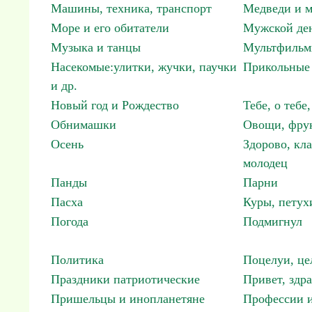
Машины, техника, транспорт
Медведи и м
Море и его обитатели
Мужской ден
Музыка и танцы
Мультфиль
Насекомые:улитки, жучки, паучки
Прикольные 
и др.
Новый год и Рождество
Тебе, о тебе,
Обнимашки
Овощи, фрук
Осень
Здорово, кла
молодец
Панды
Парни
Пасха
Куры, петух
Погода
Подмигнул
Политика
Поцелуи, це
Праздники патриотические
Привет, здр
Пришельцы и инопланетяне
Профессии и