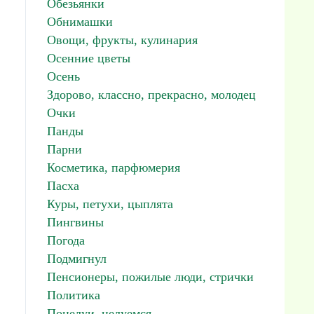
Обезьянки
Обнимашки
Овощи, фрукты, кулинария
Осенние цветы
Осень
Здорово, классно, прекрасно, молодец
Очки
Панды
Парни
Косметика, парфюмерия
Пасха
Куры, петухи, цыплята
Пингвины
Погода
Подмигнул
Пенсионеры, пожилые люди, стрички
Политика
Поцелуи, целуемся