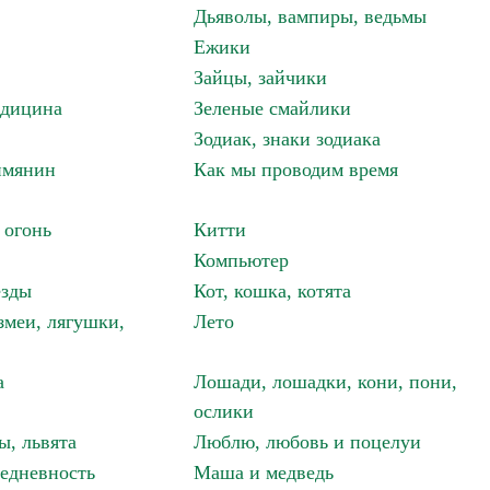
Дьяволы, вампиры, ведьмы
Ежики
Зайцы, зайчики
едицина
Зеленые смайлики
Зодиак, знаки зодиака
имянин
Как мы проводим время
 огонь
Китти
Компьютер
езды
Кот, кошка, котята
змеи, лягушки,
Лето
а
Лошади, лошадки, кони, пони,
ослики
ы, львята
Люблю, любовь и поцелуи
едневность
Маша и медведь