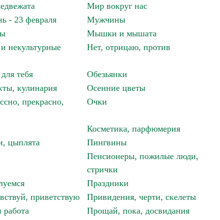
едвежата
Мир вокруг нас
ь - 23 февраля
Мужчины
мы
Мышки и мышата
и некультурные
Нет, отрицаю, против
 для тебя
Обезьянки
ты, кулинария
Осенние цветы
ссно, прекрасно,
Очки
Косметика, парфюмерия
и, цыплята
Пингвины
Пенсионеры, пожилые люди,
стрички
луемся
Праздники
авствуй, приветствую
Привидения, черти, скелеты
 работа
Прощай, пока, досвидания