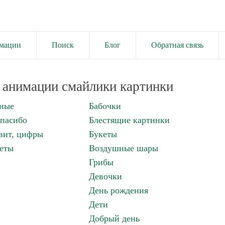
имации
Поиск
Блог
Обратная связь
анимации смайлики картинки
нные
Бабочки
спасибо
Блестящие картинки
вит, цифры
Букеты
еты
Воздушные шары
Грибы
Девочки
День рождения
Дети
Добрый день