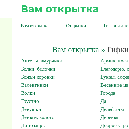
Вам открытка
Вам открытка
Открытки
Гифки и ан
Вам открытка
»
Гифки 
Ангелы, амурчики
Армия, вое
Белки, белочки
Благодарю, 
Божьи коровки
Буквы, алфа
Валентинки
Весенние цв
Волки
Города
Грустно
Да
Девушки
Дельфины
Деньги, золото
Деревья
Динозавры
Доброе утро