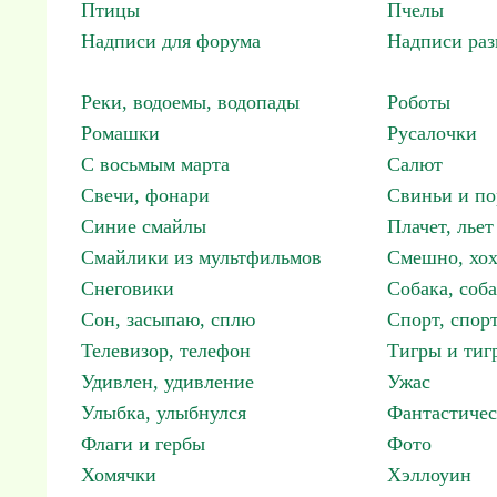
Птицы
Пчелы
Надписи для форума
Надписи ра
Реки, водоемы, водопады
Роботы
Ромашки
Русалочки
С восьмым марта
Салют
Свечи, фонари
Свиньи и по
Синие смайлы
Плачет, льет
Смайлики из мультфильмов
Смешно, хох
Снеговики
Собака, соб
Сон, засыпаю, сплю
Спорт, спор
Телевизор, телефон
Тигры и тиг
Удивлен, удивление
Ужас
Улыбка, улыбнулся
Фантастичес
Флаги и гербы
Фото
Хомячки
Хэллоуин