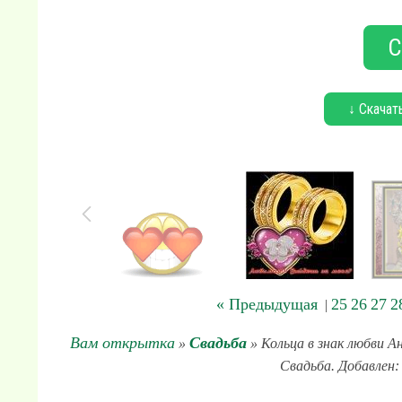
С
↓ Скачат
« Предыдущая
25
26
27
2
|
Вам открытка
Свадьба
»
» Кольца в знак любви А
Свадьба. Добавлен: