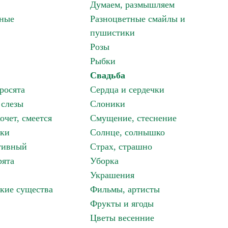
Думаем, размышляем
зные
Разноцветные смайлы и
пушистики
Розы
Рыбки
Свадьба
росята
Сердца и сердечки
 слезы
Слоники
очет, смеется
Смущение, стеснение
аки
Солнце, солнышко
тивный
Страх, страшно
рята
Уборка
Украшения
кие существа
Фильмы, артисты
Фрукты и ягоды
Цветы весенние