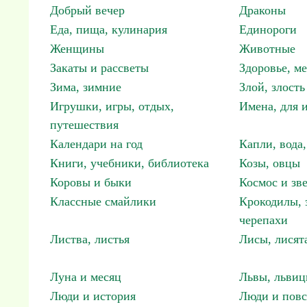
Добрый вечер
Драконы
Еда, пища, кулинария
Единороги
Женщины
Животные
Закаты и рассветы
Здоровье, м
Зима, зимние
Злой, злость
Игрушки, игры, отдых,
Имена, для 
путешествия
Календари на год
Капли, вода,
Книги, учебники, библиотека
Козы, овцы
Коровы и быки
Космос и зв
Классные смайлики
Крокодилы, 
черепахи
Листва, листья
Лисы, лисят
Луна и месяц
Львы, львиц
Люди и история
Люди и повс