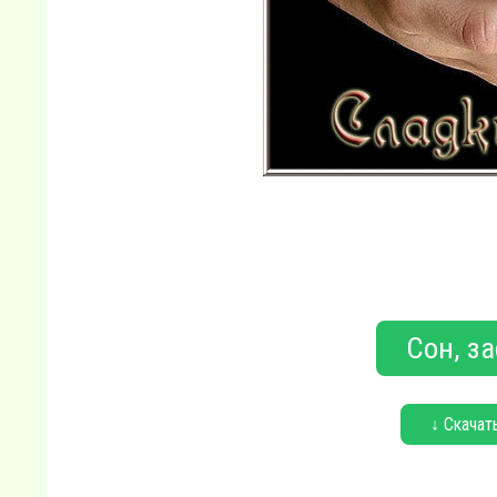
Сон, з
↓ Скачат