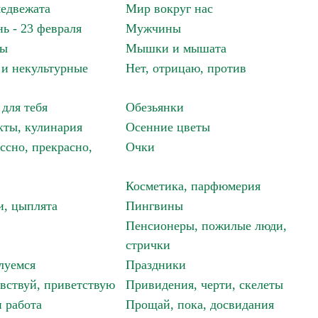
едвежата
Мир вокруг нас
ь - 23 февраля
Мужчины
мы
Мышки и мышата
и некультурные
Нет, отрицаю, против
 для тебя
Обезьянки
ты, кулинария
Осенние цветы
ссно, прекрасно,
Очки
Косметика, парфюмерия
и, цыплята
Пингвины
Пенсионеры, пожилые люди,
стрички
луемся
Праздники
авствуй, приветствую
Привидения, черти, скелеты
 работа
Прощай, пока, досвидания