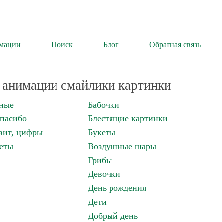
имации
Поиск
Блог
Обратная связь
анимации смайлики картинки
нные
Бабочки
спасибо
Блестящие картинки
вит, цифры
Букеты
еты
Воздушные шары
Грибы
Девочки
День рождения
Дети
Добрый день