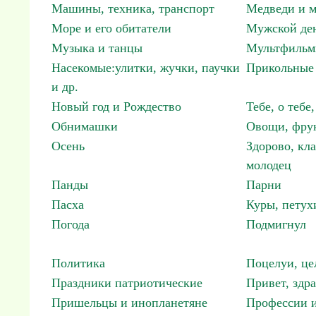
Машины, техника, транспорт
Медведи и м
Море и его обитатели
Мужской ден
Музыка и танцы
Мультфиль
Насекомые:улитки, жучки, паучки
Прикольные 
и др.
Новый год и Рождество
Тебе, о тебе,
Обнимашки
Овощи, фрук
Осень
Здорово, кла
молодец
Панды
Парни
Пасха
Куры, петух
Погода
Подмигнул
Политика
Поцелуи, це
Праздники патриотические
Привет, здр
Пришельцы и инопланетяне
Профессии и