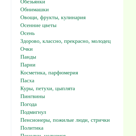
Обезьянки
Обнимашки
Овощи, фрукты, кулинария
Осенние цветы
Осень
Здорово, классно, прекрасно, молодец
Очки
Панды
Парни
Косметика, парфюмерия
Пасха
Куры, петухи, цыплята
Пингвины
Погода
Подмигнул
Пенсионеры, пожилые люди, стрички
Политика
Поцелуи, целуемся