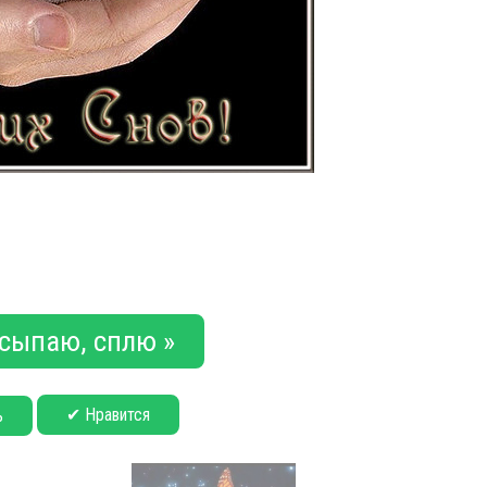
асыпаю, сплю »
✔ Нравится
ь