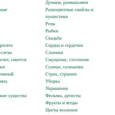
Думаем, размышляем
зные
Разноцветные смайлы и
пушистики
Розы
Рыбки
Свадьба
росята
Сердца и сердечки
 слезы
Слоники
очет, смеется
Смущение, стеснение
аки
Солнце, солнышко
тивный
Страх, страшно
рята
Уборка
Украшения
кие существа
Фильмы, артисты
Фрукты и ягоды
Цветы весенние