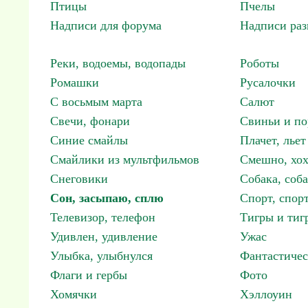
Птицы
Пчелы
Надписи для форума
Надписи ра
Реки, водоемы, водопады
Роботы
Ромашки
Русалочки
С восьмым марта
Салют
Свечи, фонари
Свиньи и по
Синие смайлы
Плачет, льет
Смайлики из мультфильмов
Смешно, хох
Снеговики
Собака, соб
Сон, засыпаю, сплю
Спорт, спор
Телевизор, телефон
Тигры и тиг
Удивлен, удивление
Ужас
Улыбка, улыбнулся
Фантастичес
Флаги и гербы
Фото
Хомячки
Хэллоуин