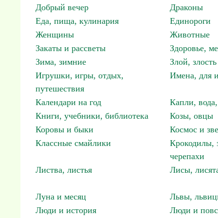
Добрый вечер
Драконы
Еда, пища, кулинария
Единороги
Женщины
Животные
Закаты и рассветы
Здоровье, м
Зима, зимние
Злой, злость
Игрушки, игры, отдых,
Имена, для 
путешествия
Календари на год
Капли, вода,
Книги, учебники, библиотека
Козы, овцы
Коровы и быки
Космос и зв
Классные смайлики
Крокодилы, 
черепахи
Листва, листья
Лисы, лисят
Луна и месяц
Львы, львиц
Люди и история
Люди и повс