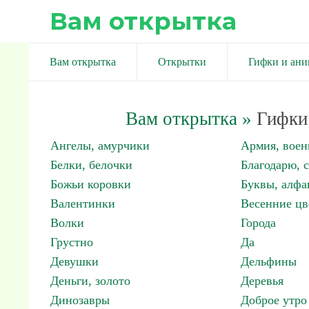
Вам открытка
Вам открытка
Открытки
Гифки и ан
Вам открытка
»
Гифки 
Ангелы, амурчики
Армия, вое
Белки, белочки
Благодарю, 
Божьи коровки
Буквы, алфа
Валентинки
Весенние цв
Волки
Города
Грустно
Да
Девушки
Дельфины
Деньги, золото
Деревья
Динозавры
Доброе утро