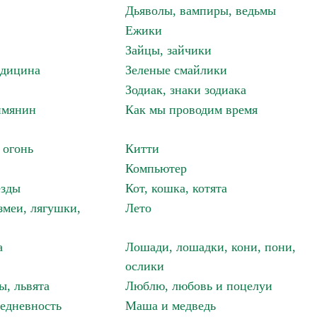
Дьяволы, вампиры, ведьмы
Ежики
Зайцы, зайчики
едицина
Зеленые смайлики
Зодиак, знаки зодиака
имянин
Как мы проводим время
 огонь
Китти
Компьютер
езды
Кот, кошка, котята
змеи, лягушки,
Лето
а
Лошади, лошадки, кони, пони,
ослики
ы, львята
Люблю, любовь и поцелуи
едневность
Маша и медведь