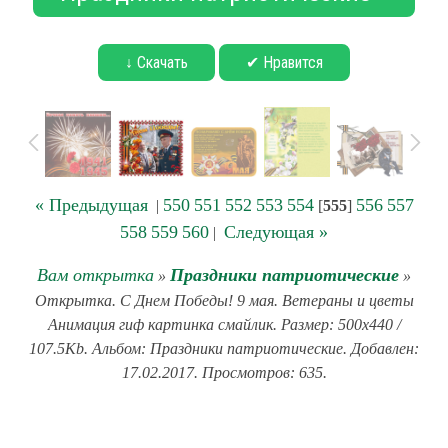
↓ Скачать
✔ Нравится
« Предыдущая
550
551
552
553
554
556
557
|
[
555
]
558
559
560
Следующая »
|
Вам открытка
Праздники патриотические
»
»
Открытка. С Днем Победы! 9 мая. Ветераны и цветы
Анимация гиф картинка смайлик. Размер: 500x440 /
107.5Kb. Альбом: Праздники патриотические. Добавлен:
17.02.2017. Просмотров: 635.