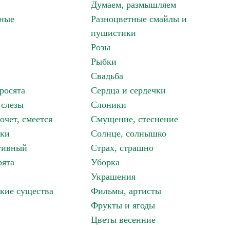
Думаем, размышляем
зные
Разноцветные смайлы и
пушистики
Розы
Рыбки
Свадьба
росята
Сердца и сердечки
 слезы
Слоники
очет, смеется
Смущение, стеснение
аки
Солнце, солнышко
тивный
Страх, страшно
рята
Уборка
Украшения
кие существа
Фильмы, артисты
Фрукты и ягоды
Цветы весенние