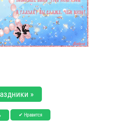
аздники »
✔ Нравится
ь