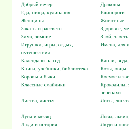
Добрый вечер
Драконы
Еда, пища, кулинария
Единороги
Женщины
Животные
Закаты и рассветы
Здоровье, м
Зима, зимние
Злой, злость
Игрушки, игры, отдых,
Имена, для 
путешествия
Календари на год
Капли, вода,
Книги, учебники, библиотека
Козы, овцы
Коровы и быки
Космос и зв
Классные смайлики
Крокодилы, 
черепахи
Листва, листья
Лисы, лисят
Луна и месяц
Львы, львиц
Люди и история
Люди и повс