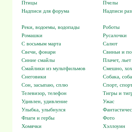
Птицы
Пчелы
Надписи для форума
Надписи ра
Реки, водоемы, водопады
Роботы
Ромашки
Русалочки
С восьмым марта
Салют
Свечи, фонари
Свиньи и по
Синие смайлы
Плачет, льет
Смайлики из мультфильмов
Смешно, хох
Снеговики
Собака, соб
Сон, засыпаю, сплю
Спорт, спор
Телевизор, телефон
Тигры и тиг
Удивлен, удивление
Ужас
Улыбка, улыбнулся
Фантастичес
Флаги и гербы
Фото
Хомячки
Хэллоуин