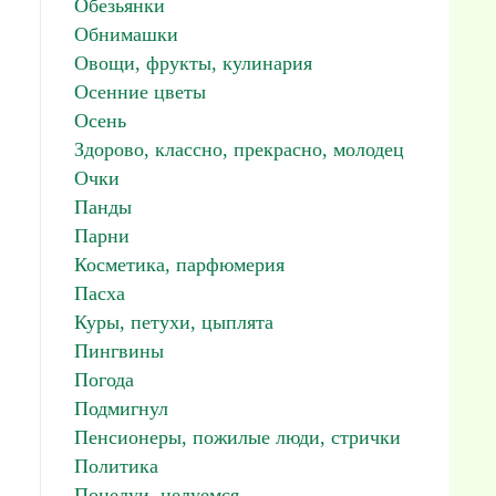
Обезьянки
Обнимашки
Овощи, фрукты, кулинария
Осенние цветы
Осень
Здорово, классно, прекрасно, молодец
Очки
Панды
Парни
Косметика, парфюмерия
Пасха
Куры, петухи, цыплята
Пингвины
Погода
Подмигнул
Пенсионеры, пожилые люди, стрички
Политика
Поцелуи, целуемся