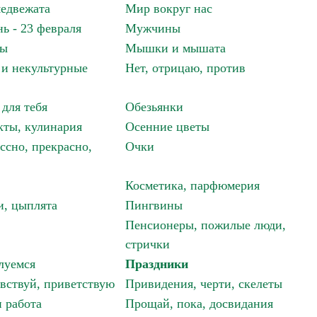
едвежата
Мир вокруг нас
ь - 23 февраля
Мужчины
мы
Мышки и мышата
и некультурные
Нет, отрицаю, против
 для тебя
Обезьянки
ты, кулинария
Осенние цветы
ссно, прекрасно,
Очки
Косметика, парфюмерия
и, цыплята
Пингвины
Пенсионеры, пожилые люди,
стрички
луемся
Праздники
авствуй, приветствую
Привидения, черти, скелеты
 работа
Прощай, пока, досвидания