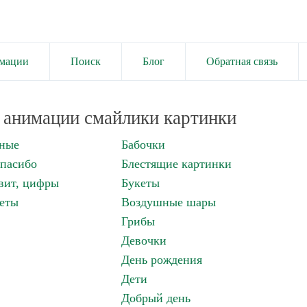
имации
Поиск
Блог
Обратная связь
анимации смайлики картинки
нные
Бабочки
спасибо
Блестящие картинки
вит, цифры
Букеты
еты
Воздушные шары
Грибы
Девочки
День рождения
Дети
Добрый день