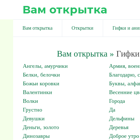
Вам открытка
Вам открытка
Открытки
Гифки и ан
Вам открытка
»
Гифки 
Ангелы, амурчики
Армия, вое
Белки, белочки
Благодарю, 
Божьи коровки
Буквы, алфа
Валентинки
Весенние цв
Волки
Города
Грустно
Да
Девушки
Дельфины
Деньги, золото
Деревья
Динозавры
Доброе утро