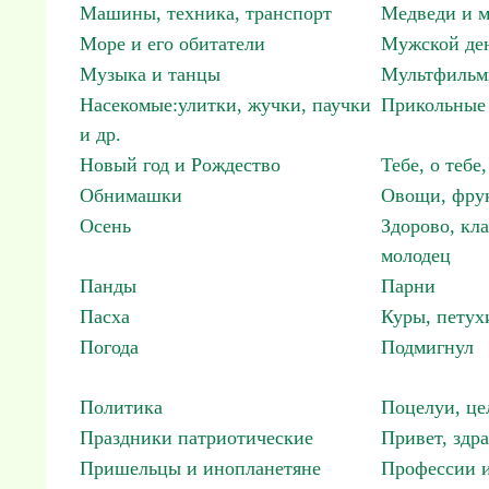
Машины, техника, транспорт
Медведи и м
Море и его обитатели
Мужской ден
Музыка и танцы
Мультфиль
Насекомые:улитки, жучки, паучки
Прикольные 
и др.
Новый год и Рождество
Тебе, о тебе,
Обнимашки
Овощи, фрук
Осень
Здорово, кла
молодец
Панды
Парни
Пасха
Куры, петух
Погода
Подмигнул
Политика
Поцелуи, це
Праздники патриотические
Привет, здр
Пришельцы и инопланетяне
Профессии и