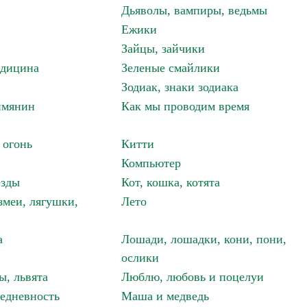
Дьяволы, вампиры, ведьмы
Ежики
Зайцы, зайчики
едицина
Зеленые смайлики
Зодиак, знаки зодиака
имянин
Как мы проводим время
 огонь
Китти
Компьютер
езды
Кот, кошка, котята
змеи, лягушки,
Лето
а
Лошади, лошадки, кони, пони,
ослики
ы, львята
Люблю, любовь и поцелуи
едневность
Маша и медведь