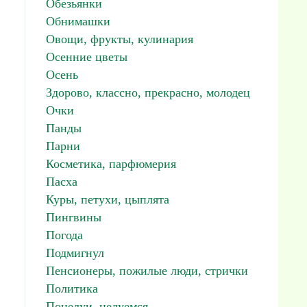
Обезьянки
Обнимашки
Овощи, фрукты, кулинария
Осенние цветы
Осень
Здорово, классно, прекрасно, молодец
Очки
Панды
Парни
Косметика, парфюмерия
Пасха
Куры, петухи, цыплята
Пингвины
Погода
Подмигнул
Пенсионеры, пожилые люди, стрички
Политика
Поцелуи, целуемся