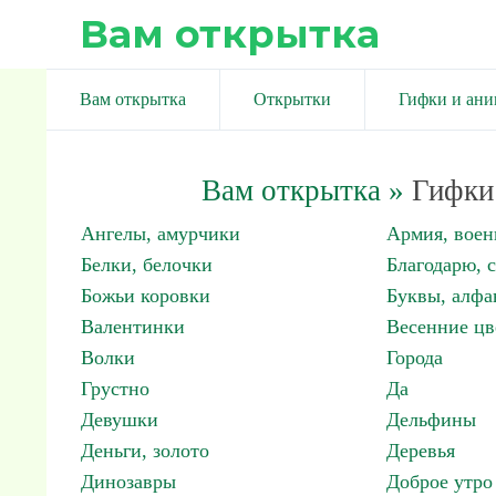
Вам открытка
Вам открытка
Открытки
Гифки и ан
Вам открытка
»
Гифки 
Ангелы, амурчики
Армия, вое
Белки, белочки
Благодарю, 
Божьи коровки
Буквы, алфа
Валентинки
Весенние цв
Волки
Города
Грустно
Да
Девушки
Дельфины
Деньги, золото
Деревья
Динозавры
Доброе утро