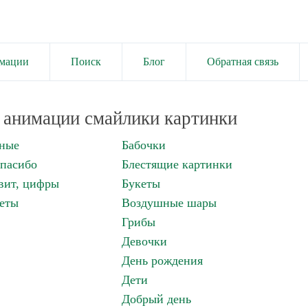
имации
Поиск
Блог
Обратная связь
анимации смайлики картинки
нные
Бабочки
спасибо
Блестящие картинки
вит, цифры
Букеты
еты
Воздушные шары
Грибы
Девочки
День рождения
Дети
Добрый день