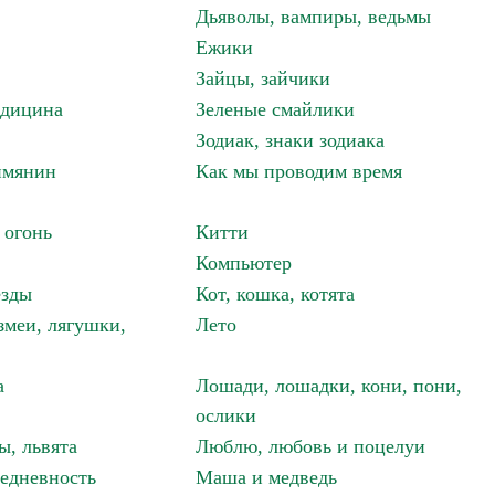
Дьяволы, вампиры, ведьмы
Ежики
Зайцы, зайчики
едицина
Зеленые смайлики
Зодиак, знаки зодиака
имянин
Как мы проводим время
 огонь
Китти
Компьютер
езды
Кот, кошка, котята
змеи, лягушки,
Лето
а
Лошади, лошадки, кони, пони,
ослики
ы, львята
Люблю, любовь и поцелуи
едневность
Маша и медведь