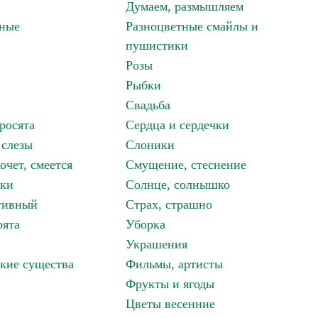
Думаем, размышляем
зные
Разноцветные смайлы и
пушистики
Розы
Рыбки
Свадьба
росята
Сердца и сердечки
 слезы
Слоники
очет, смеется
Смущение, стеснение
аки
Солнце, солнышко
тивный
Страх, страшно
рята
Уборка
Украшения
кие существа
Фильмы, артисты
Фрукты и ягоды
Цветы весенние