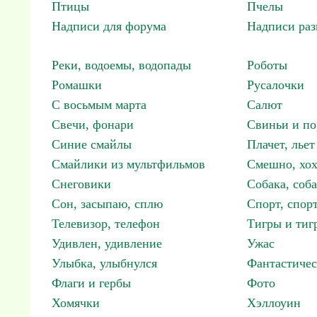
Птицы
Пчелы
Надписи для форума
Надписи ра
Реки, водоемы, водопады
Роботы
Ромашки
Русалочки
С восьмым марта
Салют
Свечи, фонари
Свиньи и по
Синие смайлы
Плачет, льет
Смайлики из мультфильмов
Смешно, хох
Снеговики
Собака, соб
Сон, засыпаю, сплю
Спорт, спор
Телевизор, телефон
Тигры и тиг
Удивлен, удивление
Ужас
Улыбка, улыбнулся
Фантастичес
Флаги и гербы
Фото
Хомячки
Хэллоуин