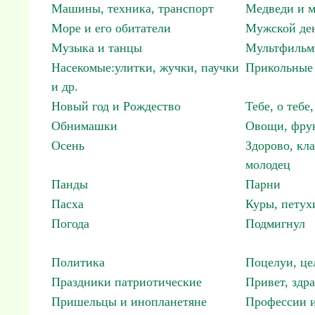
Машины, техника, транспорт
Медведи и м
Море и его обитатели
Мужской ден
Музыка и танцы
Мультфиль
Насекомые:улитки, жучки, паучки
Прикольные 
и др.
Новый год и Рождество
Тебе, о тебе,
Обнимашки
Овощи, фрук
Осень
Здорово, кла
молодец
Панды
Парни
Пасха
Куры, петух
Погода
Подмигнул
Политика
Поцелуи, це
Праздники патриотические
Привет, здр
Пришельцы и инопланетяне
Профессии и