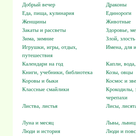
Добрый вечер
Драконы
Еда, пища, кулинария
Единороги
Женщины
Животные
Закаты и рассветы
Здоровье, м
Зима, зимние
Злой, злость
Игрушки, игры, отдых,
Имена, для 
путешествия
Календари на год
Капли, вода,
Книги, учебники, библиотека
Козы, овцы
Коровы и быки
Космос и зв
Классные смайлики
Крокодилы, 
черепахи
Листва, листья
Лисы, лисят
Луна и месяц
Львы, львиц
Люди и история
Люди и повс