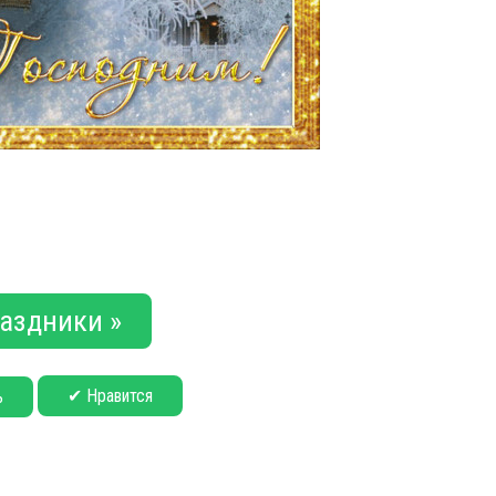
аздники »
✔ Нравится
ь