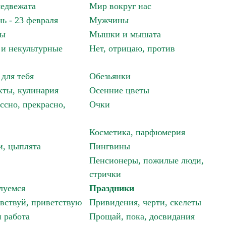
едвежата
Мир вокруг нас
ь - 23 февраля
Мужчины
мы
Мышки и мышата
и некультурные
Нет, отрицаю, против
 для тебя
Обезьянки
ты, кулинария
Осенние цветы
ссно, прекрасно,
Очки
Косметика, парфюмерия
и, цыплята
Пингвины
Пенсионеры, пожилые люди,
стрички
луемся
Праздники
авствуй, приветствую
Привидения, черти, скелеты
 работа
Прощай, пока, досвидания