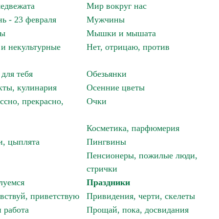
едвежата
Мир вокруг нас
ь - 23 февраля
Мужчины
мы
Мышки и мышата
и некультурные
Нет, отрицаю, против
 для тебя
Обезьянки
ты, кулинария
Осенние цветы
ссно, прекрасно,
Очки
Косметика, парфюмерия
и, цыплята
Пингвины
Пенсионеры, пожилые люди,
стрички
луемся
Праздники
авствуй, приветствую
Привидения, черти, скелеты
 работа
Прощай, пока, досвидания