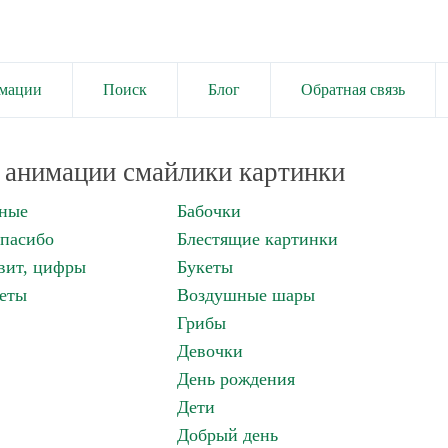
имации
Поиск
Блог
Обратная связь
анимации смайлики картинки
нные
Бабочки
спасибо
Блестящие картинки
вит, цифры
Букеты
еты
Воздушные шары
Грибы
Девочки
День рождения
Дети
Добрый день