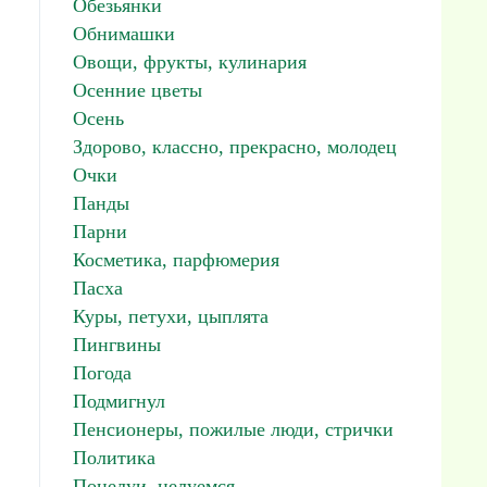
Обезьянки
Обнимашки
Овощи, фрукты, кулинария
Осенние цветы
Осень
Здорово, классно, прекрасно, молодец
Очки
Панды
Парни
Косметика, парфюмерия
Пасха
Куры, петухи, цыплята
Пингвины
Погода
Подмигнул
Пенсионеры, пожилые люди, стрички
Политика
Поцелуи, целуемся