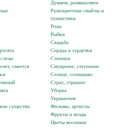
Думаем, размышляем
зные
Разноцветные смайлы и
пушистики
Розы
Рыбки
Свадьба
росята
Сердца и сердечки
 слезы
Слоники
очет, смеется
Смущение, стеснение
аки
Солнце, солнышко
тивный
Страх, страшно
рята
Уборка
Украшения
кие существа
Фильмы, артисты
Фрукты и ягоды
Цветы весенние