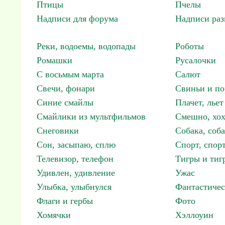
Птицы
Пчелы
Надписи для форума
Надписи ра
Реки, водоемы, водопады
Роботы
Ромашки
Русалочки
С восьмым марта
Салют
Свечи, фонари
Свиньи и по
Синие смайлы
Плачет, льет
Смайлики из мультфильмов
Смешно, хох
Снеговики
Собака, соб
Сон, засыпаю, сплю
Спорт, спор
Телевизор, телефон
Тигры и тиг
Удивлен, удивление
Ужас
Улыбка, улыбнулся
Фантастичес
Флаги и гербы
Фото
Хомячки
Хэллоуин