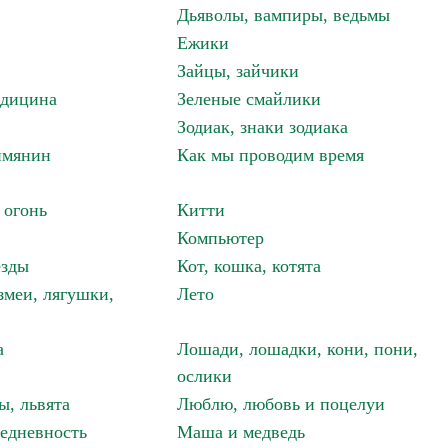
Дьяволы, вампиры, ведьмы
Ежики
Зайцы, зайчики
едицина
Зеленые смайлики
Зодиак, знаки зодиака
имянин
Как мы проводим время
 огонь
Китти
Компьютер
езды
Кот, кошка, котята
змеи, лягушки,
Лето
а
Лошади, лошадки, кони, пони,
ослики
ы, львята
Люблю, любовь и поцелуи
едневность
Маша и медведь