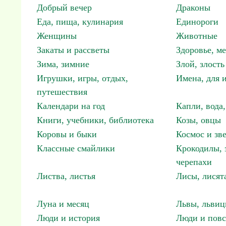
Добрый вечер
Драконы
Еда, пища, кулинария
Единороги
Женщины
Животные
Закаты и рассветы
Здоровье, м
Зима, зимние
Злой, злость
Игрушки, игры, отдых,
Имена, для 
путешествия
Календари на год
Капли, вода,
Книги, учебники, библиотека
Козы, овцы
Коровы и быки
Космос и зв
Классные смайлики
Крокодилы, 
черепахи
Листва, листья
Лисы, лисят
Луна и месяц
Львы, львиц
Люди и история
Люди и повс