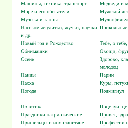
Машины, техника, транспорт
Медведи и м
Море и его обитатели
Мужской ден
Музыка и танцы
Мультфиль
Насекомые:улитки, жучки, паучки
Прикольные 
и др.
Новый год и Рождество
Тебе, о тебе,
Обнимашки
Овощи, фрук
Осень
Здорово, кла
молодец
Панды
Парни
Пасха
Куры, петух
Погода
Подмигнул
Политика
Поцелуи, це
Праздники патриотические
Привет, здр
Пришельцы и инопланетяне
Профессии и