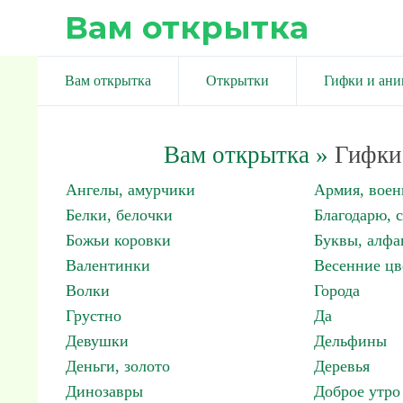
Вам открытка
Вам открытка
Открытки
Гифки и ан
Вам открытка
»
Гифки 
Ангелы, амурчики
Армия, вое
Белки, белочки
Благодарю, 
Божьи коровки
Буквы, алфа
Валентинки
Весенние цв
Волки
Города
Грустно
Да
Девушки
Дельфины
Деньги, золото
Деревья
Динозавры
Доброе утро