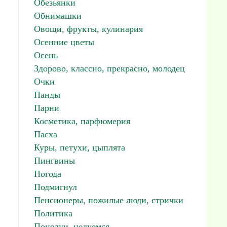
Обезьянки
Обнимашки
Овощи, фрукты, кулинария
Осенние цветы
Осень
Здорово, классно, прекрасно, молодец
Очки
Панды
Парни
Косметика, парфюмерия
Пасха
Куры, петухи, цыплята
Пингвины
Погода
Подмигнул
Пенсионеры, пожилые люди, стрички
Политика
Поцелуи, целуемся