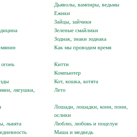
Дьяволы, вампиры, ведьмы
Ежики
Зайцы, зайчики
едицина
Зеленые смайлики
Зодиак, знаки зодиака
имянин
Как мы проводим время
 огонь
Китти
Компьютер
езды
Кот, кошка, котята
змеи, лягушки,
Лето
а
Лошади, лошадки, кони, пони,
ослики
ы, львята
Люблю, любовь и поцелуи
едневность
Маша и медведь