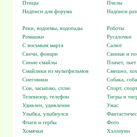
Птицы
Пчелы
Надписи для форума
Надписи ра
Реки, водоемы, водопады
Роботы
Ромашки
Русалочки
С восьмым марта
Салют
Свечи, фонари
Свиньи и по
Синие смайлы
Плачет, льет
Смайлики из мультфильмов
Смешно, хох
Снеговики
Собака, соб
Сон, засыпаю, сплю
Спорт, спор
Телевизор, телефон
Тигры и тиг
Удивлен, удивление
Ужас
Улыбка, улыбнулся
Фантастичес
Флаги и гербы
Фото
Хомячки
Хэллоуин