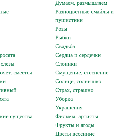
Думаем, размышляем
зные
Разноцветные смайлы и
пушистики
Розы
Рыбки
Свадьба
росята
Сердца и сердечки
 слезы
Слоники
очет, смеется
Смущение, стеснение
аки
Солнце, солнышко
тивный
Страх, страшно
рята
Уборка
Украшения
кие существа
Фильмы, артисты
Фрукты и ягоды
Цветы весенние