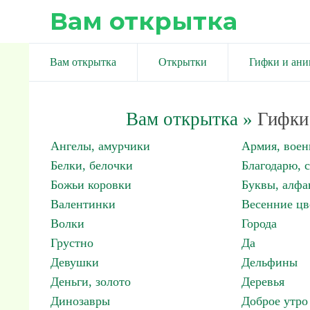
Вам открытка
Вам открытка
Открытки
Гифки и ан
Вам открытка
»
Гифки 
Ангелы, амурчики
Армия, вое
Белки, белочки
Благодарю, 
Божьи коровки
Буквы, алфа
Валентинки
Весенние цв
Волки
Города
Грустно
Да
Девушки
Дельфины
Деньги, золото
Деревья
Динозавры
Доброе утро