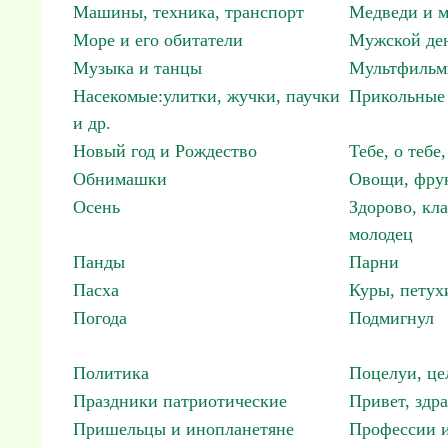
Машины, техника, транспорт
Медведи и м
Море и его обитатели
Мужской ден
Музыка и танцы
Мультфиль
Насекомые:улитки, жучки, паучки
Прикольные 
и др.
Новый год и Рождество
Тебе, о тебе,
Обнимашки
Овощи, фрук
Осень
Здорово, кла
молодец
Панды
Парни
Пасха
Куры, петух
Погода
Подмигнул
Политика
Поцелуи, це
Праздники патриотические
Привет, здр
Пришельцы и инопланетяне
Профессии и