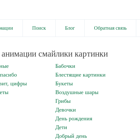
имации
Поиск
Блог
Обратная связь
анимации смайлики картинки
нные
Бабочки
спасибо
Блестящие картинки
вит, цифры
Букеты
еты
Воздушные шары
Грибы
Девочки
День рождения
Дети
Добрый день