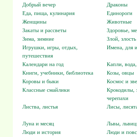
Добрый вечер
Драконы
Еда, пища, кулинария
Единороги
Женщины
Животные
Закаты и рассветы
Здоровье, м
Зима, зимние
Злой, злость
Игрушки, игры, отдых,
Имена, для 
путешествия
Календари на год
Капли, вода,
Книги, учебники, библиотека
Козы, овцы
Коровы и быки
Космос и зв
Классные смайлики
Крокодилы, 
черепахи
Листва, листья
Лисы, лисят
Луна и месяц
Львы, львиц
Люди и история
Люди и повс