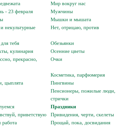
едвежата
Мир вокруг нас
ь - 23 февраля
Мужчины
мы
Мышки и мышата
и некультурные
Нет, отрицаю, против
 для тебя
Обезьянки
ты, кулинария
Осенние цветы
ссно, прекрасно,
Очки
Косметика, парфюмерия
и, цыплята
Пингвины
Пенсионеры, пожилые люди,
стрички
луемся
Праздники
авствуй, приветствую
Привидения, черти, скелеты
 работа
Прощай, пока, досвидания