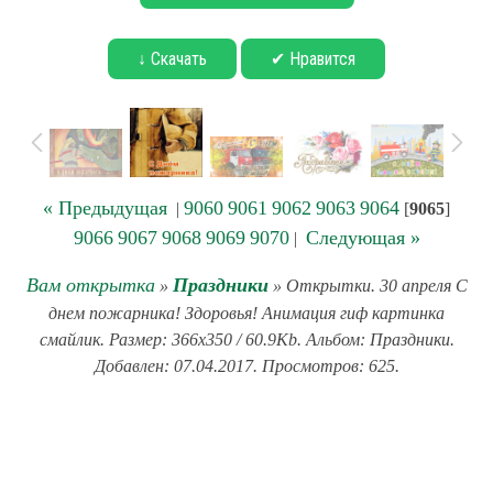
↓ Скачать
✔ Нравится
« Предыдущая
9060
9061
9062
9063
9064
|
[
9065
]
9066
9067
9068
9069
9070
Следующая »
|
Вам открытка
Праздники
»
» Открытки. 30 апреля С
днем пожарника! Здоровья! Анимация гиф картинка
смайлик. Размер: 366x350 / 60.9Kb. Альбом: Праздники.
Добавлен: 07.04.2017. Просмотров: 625.