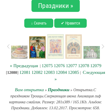
Праздники »
↓ Скачать
✔ Нравится
« Предыдущая
12075
12076
12077
12078
12079
|
12081
12082
12083
12084
12085
Следующая
[
12080
]
|
»
Вам открытка
Праздники
»
» Открытка.С
праздником Троицы.Сверкающая икона Анимация гиф
картинка смайлик. Размер: 281x389 / 165.1Kb. Альбом:
Праздники. Добавлен: 13.02.2017. Просмотров: 658.