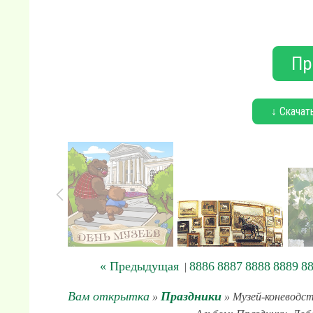
Пр
↓ Скачат
« Предыдущая
8886
8887
8888
8889
8
|
Вам открытка
Праздники
»
» Музей-коневодст