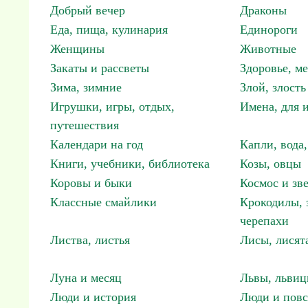
Добрый вечер
Драконы
Еда, пища, кулинария
Единороги
Женщины
Животные
Закаты и рассветы
Здоровье, м
Зима, зимние
Злой, злость
Игрушки, игры, отдых,
Имена, для 
путешествия
Календари на год
Капли, вода,
Книги, учебники, библиотека
Козы, овцы
Коровы и быки
Космос и зв
Классные смайлики
Крокодилы, 
черепахи
Листва, листья
Лисы, лисят
Луна и месяц
Львы, львиц
Люди и история
Люди и повс