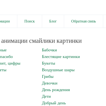
имации
Поиск
Блог
Обратная связь
анимации смайлики картинки
нные
Бабочки
спасибо
Блестящие картинки
вит, цифры
Букеты
еты
Воздушные шары
Грибы
Девочки
День рождения
Дети
Добрый день