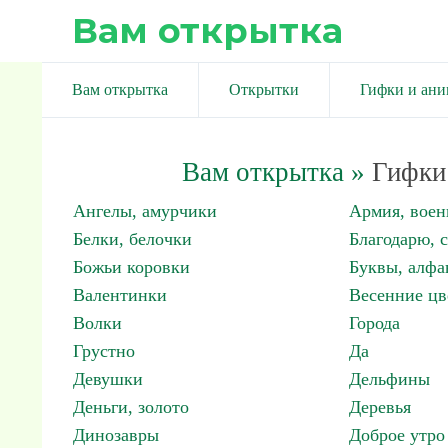
Вам открытка
Вам открытка
Открытки
Гифки и ан
Вам открытка
»
Гифки 
Ангелы, амурчики
Армия, вое
Белки, белочки
Благодарю, 
Божьи коровки
Буквы, алфа
Валентинки
Весенние цв
Волки
Города
Грустно
Да
Девушки
Дельфины
Деньги, золото
Деревья
Динозавры
Доброе утро