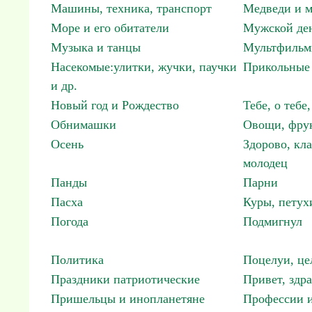
Машины, техника, транспорт
Медведи и м
Море и его обитатели
Мужской ден
Музыка и танцы
Мультфиль
Насекомые:улитки, жучки, паучки
Прикольные 
и др.
Новый год и Рождество
Тебе, о тебе,
Обнимашки
Овощи, фрук
Осень
Здорово, кла
молодец
Панды
Парни
Пасха
Куры, петух
Погода
Подмигнул
Политика
Поцелуи, це
Праздники патриотические
Привет, здр
Пришельцы и инопланетяне
Профессии и