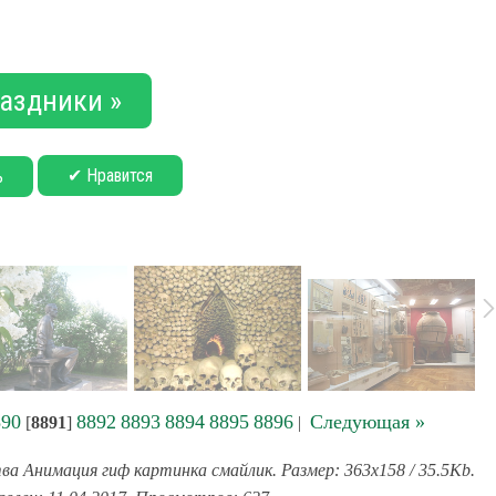
аздники »
✔ Нравится
ь
890
8892
8893
8894
8895
8896
Следующая »
[
8891
]
|
ва Анимация гиф картинка смайлик. Размер: 363x158 / 35.5Kb.