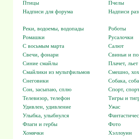
Птицы
Пчелы
Надписи для форума
Надписи ра
Реки, водоемы, водопады
Роботы
Ромашки
Русалочки
С восьмым марта
Салют
Свечи, фонари
Свиньи и по
Синие смайлы
Плачет, льет
Смайлики из мультфильмов
Смешно, хох
Снеговики
Собака, соб
Сон, засыпаю, сплю
Спорт, спор
Телевизор, телефон
Тигры и тиг
Удивлен, удивление
Ужас
Улыбка, улыбнулся
Фантастичес
Флаги и гербы
Фото
Хомячки
Хэллоуин