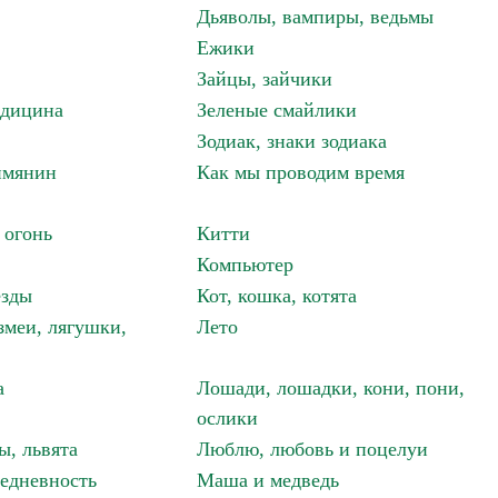
Дьяволы, вампиры, ведьмы
Ежики
Зайцы, зайчики
едицина
Зеленые смайлики
Зодиак, знаки зодиака
имянин
Как мы проводим время
 огонь
Китти
Компьютер
езды
Кот, кошка, котята
змеи, лягушки,
Лето
а
Лошади, лошадки, кони, пони,
ослики
ы, львята
Люблю, любовь и поцелуи
едневность
Маша и медведь