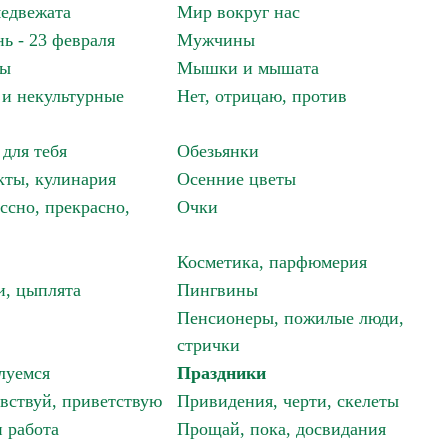
едвежата
Мир вокруг нас
ь - 23 февраля
Мужчины
мы
Мышки и мышата
и некультурные
Нет, отрицаю, против
 для тебя
Обезьянки
ты, кулинария
Осенние цветы
ссно, прекрасно,
Очки
Косметика, парфюмерия
и, цыплята
Пингвины
Пенсионеры, пожилые люди,
стрички
луемся
Праздники
авствуй, приветствую
Привидения, черти, скелеты
 работа
Прощай, пока, досвидания