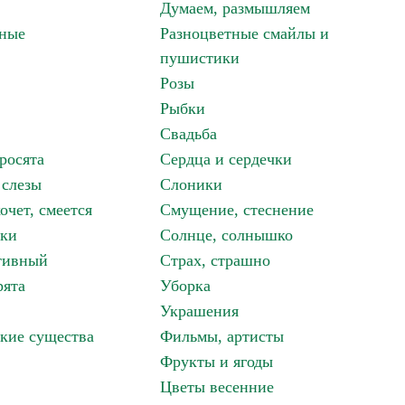
Думаем, размышляем
зные
Разноцветные смайлы и
пушистики
Розы
Рыбки
Свадьба
росята
Сердца и сердечки
 слезы
Слоники
очет, смеется
Смущение, стеснение
аки
Солнце, солнышко
тивный
Страх, страшно
рята
Уборка
Украшения
кие существа
Фильмы, артисты
Фрукты и ягоды
Цветы весенние