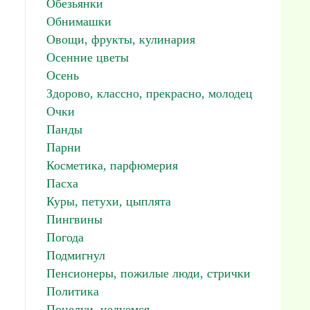
Обезьянки
Обнимашки
Овощи, фрукты, кулинария
Осенние цветы
Осень
Здорово, классно, прекрасно, молодец
Очки
Панды
Парни
Косметика, парфюмерия
Пасха
Куры, петухи, цыплята
Пингвины
Погода
Подмигнул
Пенсионеры, пожилые люди, стрички
Политика
Поцелуи, целуемся