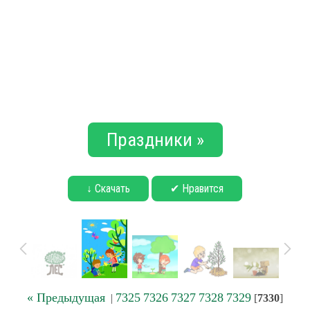
Праздники »
↓ Скачать
✔ Нравится
« Предыдущая
7325
7326
7327
7328
7329
|
[
7330
]