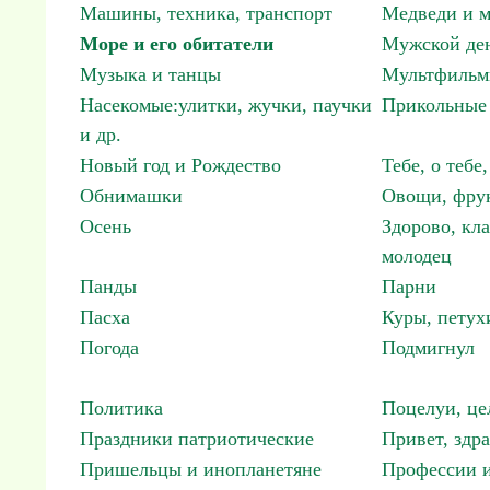
Машины, техника, транспорт
Медведи и м
Море и его обитатели
Мужской ден
Музыка и танцы
Мультфиль
Насекомые:улитки, жучки, паучки
Прикольные 
и др.
Новый год и Рождество
Тебе, о тебе,
Обнимашки
Овощи, фрук
Осень
Здорово, кла
молодец
Панды
Парни
Пасха
Куры, петух
Погода
Подмигнул
Политика
Поцелуи, це
Праздники патриотические
Привет, здр
Пришельцы и инопланетяне
Профессии и