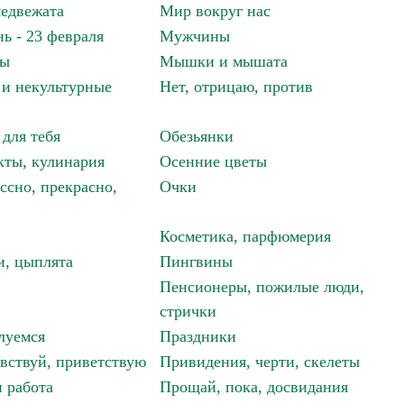
едвежата
Мир вокруг нас
ь - 23 февраля
Мужчины
мы
Мышки и мышата
и некультурные
Нет, отрицаю, против
 для тебя
Обезьянки
ты, кулинария
Осенние цветы
ссно, прекрасно,
Очки
Косметика, парфюмерия
и, цыплята
Пингвины
Пенсионеры, пожилые люди,
стрички
луемся
Праздники
авствуй, приветствую
Привидения, черти, скелеты
 работа
Прощай, пока, досвидания