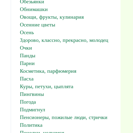
Обезьянки
Обнимашки
Овощи, фрукты, кулинария
Осенние цветы
Осень
Здорово, классно, прекрасно, молодец
Очки
Панды
Парни
Косметика, парфюмерия
Пасха
Куры, петухи, цыплята
Пингвины
Погода
Подмигнул
Пенсионеры, пожилые люди, стрички
Политика
Поцелуи, целуемся