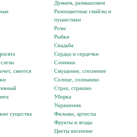
Думаем, размышляем
зные
Разноцветные смайлы и
пушистики
Розы
Рыбки
Свадьба
росята
Сердца и сердечки
 слезы
Слоники
очет, смеется
Смущение, стеснение
аки
Солнце, солнышко
тивный
Страх, страшно
рята
Уборка
Украшения
кие существа
Фильмы, артисты
Фрукты и ягоды
Цветы весенние