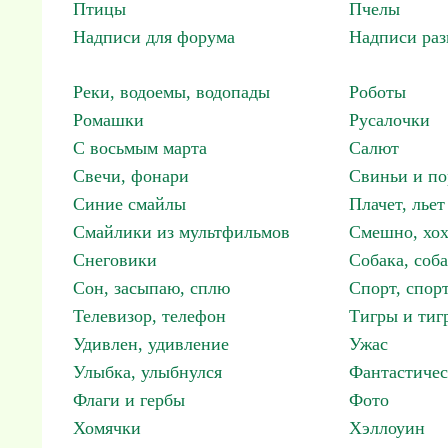
Птицы
Пчелы
Надписи для форума
Надписи ра
Реки, водоемы, водопады
Роботы
Ромашки
Русалочки
С восьмым марта
Салют
Свечи, фонари
Свиньи и по
Синие смайлы
Плачет, льет
Смайлики из мультфильмов
Смешно, хох
Снеговики
Собака, соб
Сон, засыпаю, сплю
Спорт, спор
Телевизор, телефон
Тигры и тиг
Удивлен, удивление
Ужас
Улыбка, улыбнулся
Фантастичес
Флаги и гербы
Фото
Хомячки
Хэллоуин