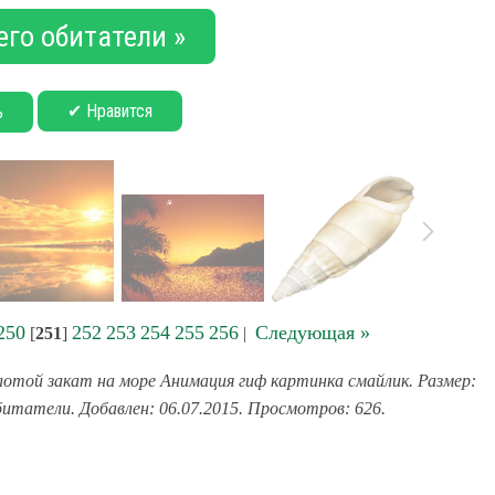
его обитатели »
✔ Нравится
ь
250
252
253
254
255
256
Следующая »
[
251
]
|
лотой закат на море Анимация гиф картинка смайлик. Размер:
обитатели. Добавлен: 06.07.2015. Просмотров: 626.