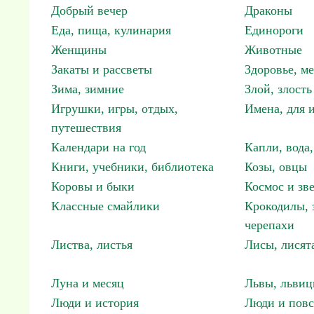
Добрый вечер
Драконы
Еда, пища, кулинария
Единороги
Женщины
Животные
Закаты и рассветы
Здоровье, м
Зима, зимние
Злой, злость
Игрушки, игры, отдых,
Имена, для 
путешествия
Календари на год
Капли, вода,
Книги, учебники, библиотека
Козы, овцы
Коровы и быки
Космос и зв
Классные смайлики
Крокодилы, 
черепахи
Листва, листья
Лисы, лисят
Луна и месяц
Львы, львиц
Люди и история
Люди и повс