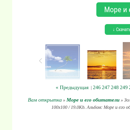
Море и 
↓ Скачат
« Предыдущая
246
247
248
249
|
Вам открытка
Море и его обитатели
»
» Зо
100x100 / 19.0Kb. Альбом: Море и его 