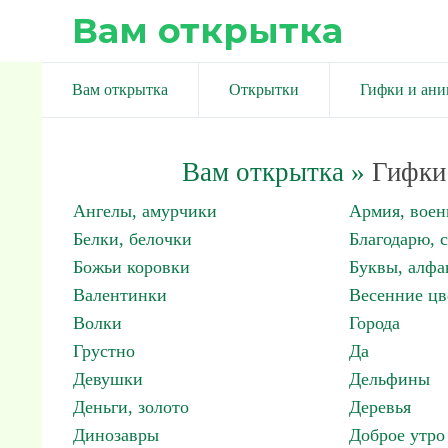
Вам открытка
Вам открытка
Открытки
Гифки и ан
Вам открытка
»
Гифки 
Ангелы, амурчики
Армия, вое
Белки, белочки
Благодарю, 
Божьи коровки
Буквы, алфа
Валентинки
Весенние цв
Волки
Города
Грустно
Да
Девушки
Дельфины
Деньги, золото
Деревья
Динозавры
Доброе утро