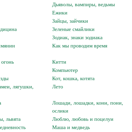
Дьяволы, вампиры, ведьмы
Ежики
Зайцы, зайчики
едицина
Зеленые смайлики
Зодиак, знаки зодиака
имянин
Как мы проводим время
 огонь
Китти
Компьютер
езды
Кот, кошка, котята
змеи, лягушки,
Лето
а
Лошади, лошадки, кони, пони,
ослики
ы, львята
Люблю, любовь и поцелуи
едневность
Маша и медведь