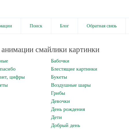
имации
Поиск
Блог
Обратная связь
анимации смайлики картинки
нные
Бабочки
спасибо
Блестящие картинки
вит, цифры
Букеты
еты
Воздушные шары
Грибы
Девочки
День рождения
Дети
Добрый день