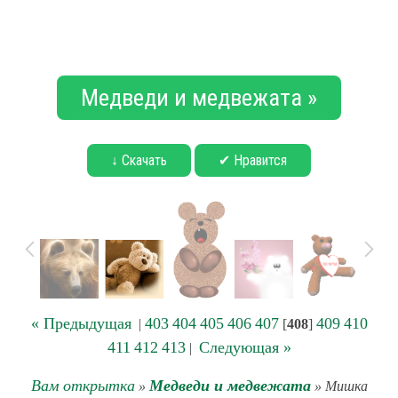
Медведи и медвежата »
↓ Скачать
✔ Нравится
« Предыдущая
403
404
405
406
407
409
410
|
[
408
]
411
412
413
Следующая »
|
Вам открытка
Медведи и медвежата
»
» Мишка