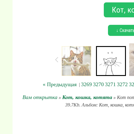
Кот, к
↓ Скачат
« Предыдущая
3269
3270
3271
3272
3
|
Вам открытка
Кот, кошка, котята
»
» Кот поп
39.7Kb. Альбом: Кот, кошка, кот