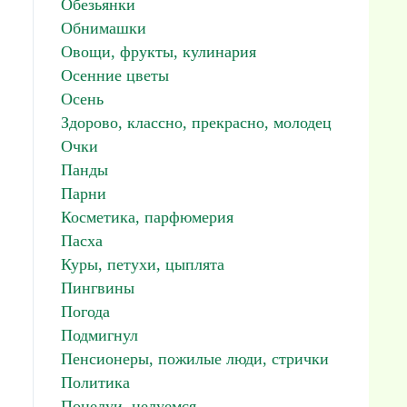
Обезьянки
Обнимашки
Овощи, фрукты, кулинария
Осенние цветы
Осень
Здорово, классно, прекрасно, молодец
Очки
Панды
Парни
Косметика, парфюмерия
Пасха
Куры, петухи, цыплята
Пингвины
Погода
Подмигнул
Пенсионеры, пожилые люди, стрички
Политика
Поцелуи, целуемся