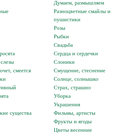
Думаем, размышляем
зные
Разноцветные смайлы и
пушистики
Розы
Рыбки
Свадьба
росята
Сердца и сердечки
 слезы
Слоники
очет, смеется
Смущение, стеснение
аки
Солнце, солнышко
тивный
Страх, страшно
рята
Уборка
Украшения
кие существа
Фильмы, артисты
Фрукты и ягоды
Цветы весенние