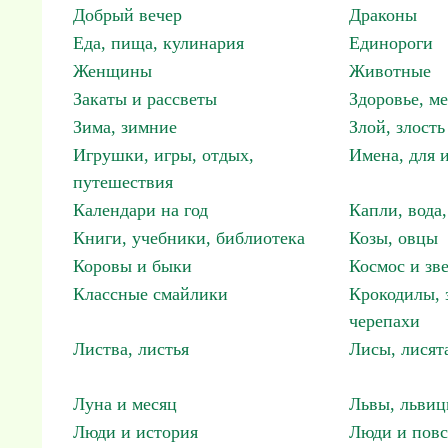
Добрый вечер
Драконы
Еда, пища, кулинария
Единороги
Женщины
Животные
Закаты и рассветы
Здоровье, м
Зима, зимние
Злой, злость
Игрушки, игры, отдых,
Имена, для 
путешествия
Календари на год
Капли, вода,
Книги, учебники, библиотека
Козы, овцы
Коровы и быки
Космос и зв
Классные смайлики
Крокодилы, 
черепахи
Листва, листья
Лисы, лисят
Луна и месяц
Львы, львиц
Люди и история
Люди и повс