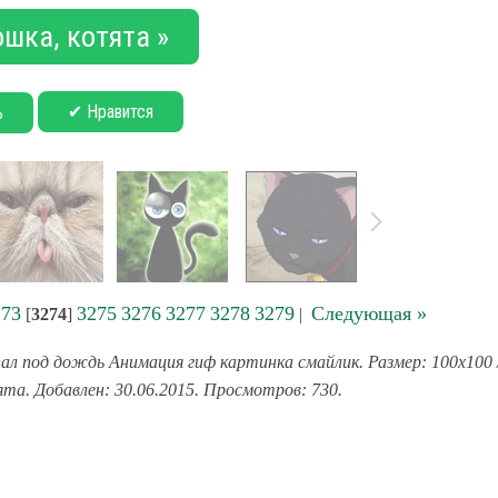
ошка, котята »
✔ Нравится
ь
273
3275
3276
3277
3278
3279
Следующая »
[
3274
]
|
ал под дождь Анимация гиф картинка смайлик. Размер: 100x100 
ята. Добавлен: 30.06.2015. Просмотров: 730.