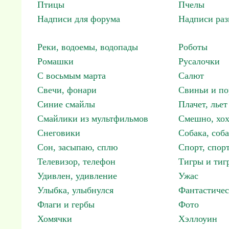
Птицы
Пчелы
Надписи для форума
Надписи ра
Реки, водоемы, водопады
Роботы
Ромашки
Русалочки
С восьмым марта
Салют
Свечи, фонари
Свиньи и по
Синие смайлы
Плачет, льет
Смайлики из мультфильмов
Смешно, хох
Снеговики
Собака, соб
Сон, засыпаю, сплю
Спорт, спор
Телевизор, телефон
Тигры и тиг
Удивлен, удивление
Ужас
Улыбка, улыбнулся
Фантастичес
Флаги и гербы
Фото
Хомячки
Хэллоуин