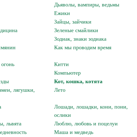
Дьяволы, вампиры, ведьмы
Ежики
Зайцы, зайчики
едицина
Зеленые смайлики
Зодиак, знаки зодиака
имянин
Как мы проводим время
 огонь
Китти
Компьютер
езды
Кот, кошка, котята
змеи, лягушки,
Лето
а
Лошади, лошадки, кони, пони,
ослики
ы, львята
Люблю, любовь и поцелуи
едневность
Маша и медведь