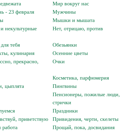
едвежата
Мир вокруг нас
ь - 23 февраля
Мужчины
мы
Мышки и мышата
и некультурные
Нет, отрицаю, против
 для тебя
Обезьянки
ты, кулинария
Осенние цветы
ссно, прекрасно,
Очки
Косметика, парфюмерия
и, цыплята
Пингвины
Пенсионеры, пожилые люди,
стрички
луемся
Праздники
авствуй, приветствую
Привидения, черти, скелеты
 работа
Прощай, пока, досвидания