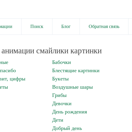
имации
Поиск
Блог
Обратная связь
анимации смайлики картинки
нные
Бабочки
спасибо
Блестящие картинки
вит, цифры
Букеты
еты
Воздушные шары
Грибы
Девочки
День рождения
Дети
Добрый день