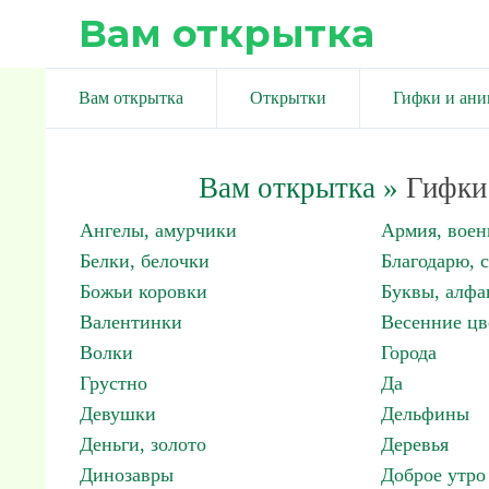
Вам открытка
Вам открытка
Открытки
Гифки и ан
Вам открытка
»
Гифки 
Ангелы, амурчики
Армия, вое
Белки, белочки
Благодарю, 
Божьи коровки
Буквы, алфа
Валентинки
Весенние цв
Волки
Города
Грустно
Да
Девушки
Дельфины
Деньги, золото
Деревья
Динозавры
Доброе утро