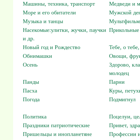
Машины, техника, транспорт
Медведи и м
Море и его обитатели
Мужской ден
Музыка и танцы
Мультфиль
Насекомые:улитки, жучки, паучки
Прикольные 
и др.
Новый год и Рождество
Тебе, о тебе,
Обнимашки
Овощи, фрук
Осень
Здорово, кла
молодец
Панды
Парни
Пасха
Куры, петух
Погода
Подмигнул
Политика
Поцелуи, це
Праздники патриотические
Привет, здр
Пришельцы и инопланетяне
Профессии и