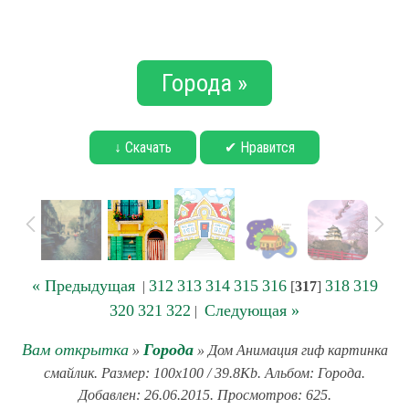
Города »
↓ Скачать
✔ Нравится
« Предыдущая
312
313
314
315
316
318
319
|
[
317
]
320
321
322
Следующая »
|
Вам открытка
Города
»
» Дом Анимация гиф картинка
смайлик. Размер: 100x100 / 39.8Kb. Альбом: Города.
Добавлен: 26.06.2015. Просмотров: 625.