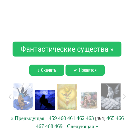
Фантастические существа »
↓ Скачать
✔ Нравится
« Предыдущая
459
460
461
462
463
465
466
|
[
464
]
467
468
469
Следующая »
|