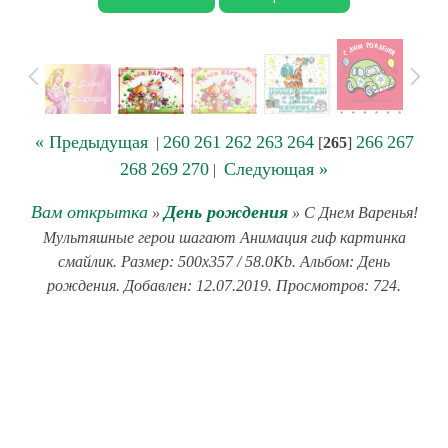
« Предыдущая
260
261
262
263
264
266
267
|
[
265
]
268
269
270
Следующая »
|
Вам открытка
День рождения
»
» С Днем Варенья!
Мультяшные герои шагают Анимация гиф картинка
смайлик. Размер: 500x357 / 58.0Kb. Альбом: День
рождения. Добавлен: 12.07.2019. Просмотров: 724.