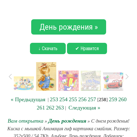
День рождения »
↓ Скачать
✔ Нравится
« Предыдущая
253
254
255
256
257
259
260
|
[
258
]
261
262
263
Следующая »
|
Вам открытка
День рождения
»
» С днем рожденья!
Киска с мышкой Анимация гиф картинка смайлик. Размер:
352x500 / 54.7Kb. Альбом: День рождения. Добавлен: