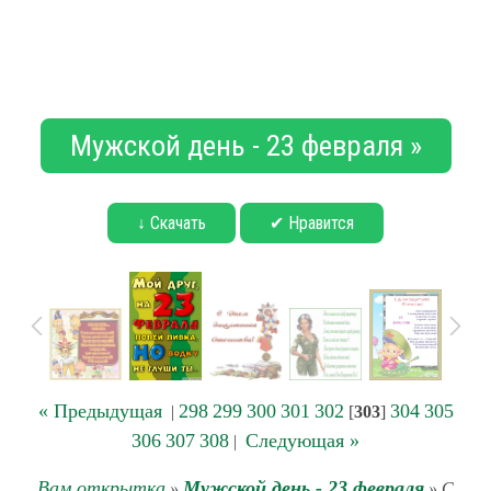
Мужской день - 23 февраля »
↓ Скачать
✔ Нравится
« Предыдущая
298
299
300
301
302
304
305
|
[
303
]
306
307
308
Следующая »
|
Вам открытка
Мужской день - 23 февраля
»
» С