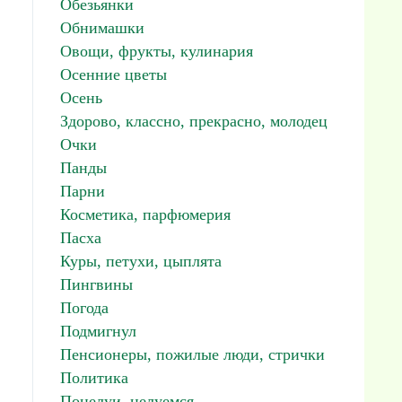
Обезьянки
Обнимашки
Овощи, фрукты, кулинария
Осенние цветы
Осень
Здорово, классно, прекрасно, молодец
Очки
Панды
Парни
Косметика, парфюмерия
Пасха
Куры, петухи, цыплята
Пингвины
Погода
Подмигнул
Пенсионеры, пожилые люди, стрички
Политика
Поцелуи, целуемся