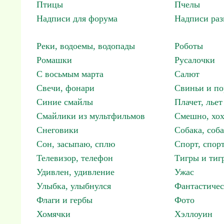
Птицы
Пчелы
Надписи для форума
Надписи ра
Реки, водоемы, водопады
Роботы
Ромашки
Русалочки
С восьмым марта
Салют
Свечи, фонари
Свиньи и по
Синие смайлы
Плачет, льет
Смайлики из мультфильмов
Смешно, хох
Снеговики
Собака, соб
Сон, засыпаю, сплю
Спорт, спор
Телевизор, телефон
Тигры и тиг
Удивлен, удивление
Ужас
Улыбка, улыбнулся
Фантастичес
Флаги и гербы
Фото
Хомячки
Хэллоуин