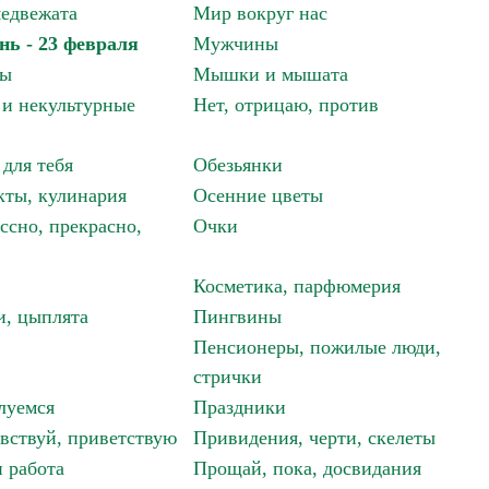
едвежата
Мир вокруг нас
нь - 23 февраля
Мужчины
мы
Мышки и мышата
и некультурные
Нет, отрицаю, против
 для тебя
Обезьянки
ты, кулинария
Осенние цветы
ссно, прекрасно,
Очки
Косметика, парфюмерия
и, цыплята
Пингвины
Пенсионеры, пожилые люди,
стрички
луемся
Праздники
авствуй, приветствую
Привидения, черти, скелеты
 работа
Прощай, пока, досвидания