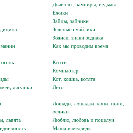
Дьяволы, вампиры, ведьмы
Ежики
Зайцы, зайчики
едицина
Зеленые смайлики
Зодиак, знаки зодиака
имянин
Как мы проводим время
 огонь
Китти
Компьютер
езды
Кот, кошка, котята
змеи, лягушки,
Лето
а
Лошади, лошадки, кони, пони,
ослики
ы, львята
Люблю, любовь и поцелуи
едневность
Маша и медведь