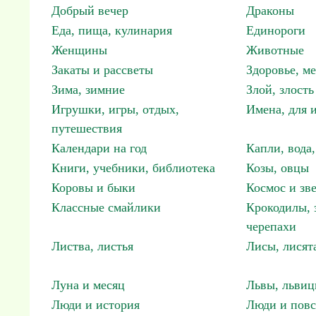
Добрый вечер
Драконы
Еда, пища, кулинария
Единороги
Женщины
Животные
Закаты и рассветы
Здоровье, м
Зима, зимние
Злой, злость
Игрушки, игры, отдых,
Имена, для 
путешествия
Календари на год
Капли, вода,
Книги, учебники, библиотека
Козы, овцы
Коровы и быки
Космос и зв
Классные смайлики
Крокодилы, 
черепахи
Листва, листья
Лисы, лисят
Луна и месяц
Львы, львиц
Люди и история
Люди и повс