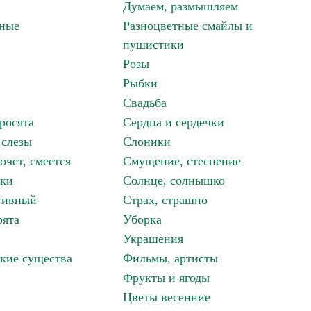
Думаем, размышляем
зные
Разноцветные смайлы и
пушистики
Розы
Рыбки
Свадьба
росята
Сердца и сердечки
 слезы
Слоники
очет, смеется
Смущение, стеснение
аки
Солнце, солнышко
тивный
Страх, страшно
рята
Уборка
Украшения
кие существа
Фильмы, артисты
Фрукты и ягоды
Цветы весенние