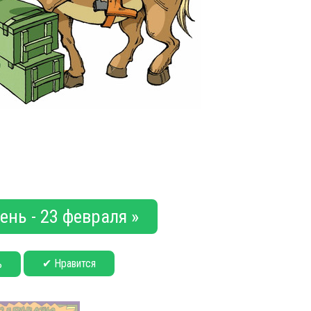
нь - 23 февраля »
✔ Нравится
ь