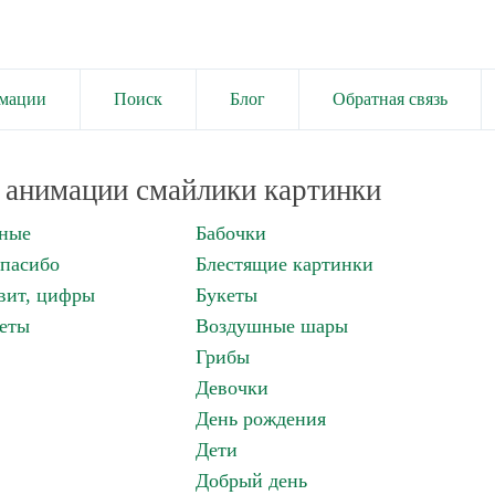
имации
Поиск
Блог
Обратная связь
анимации смайлики картинки
нные
Бабочки
спасибо
Блестящие картинки
вит, цифры
Букеты
еты
Воздушные шары
Грибы
Девочки
День рождения
Дети
Добрый день