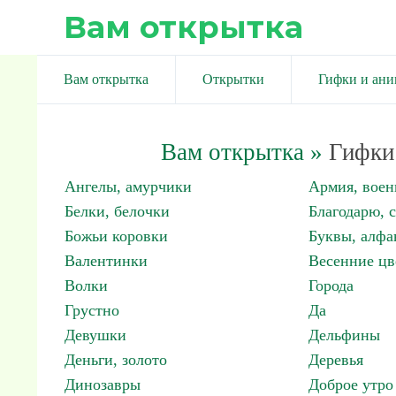
Вам открытка
Вам открытка
Открытки
Гифки и ан
Вам открытка
»
Гифки 
Ангелы, амурчики
Армия, вое
Белки, белочки
Благодарю, 
Божьи коровки
Буквы, алфа
Валентинки
Весенние цв
Волки
Города
Грустно
Да
Девушки
Дельфины
Деньги, золото
Деревья
Динозавры
Доброе утро