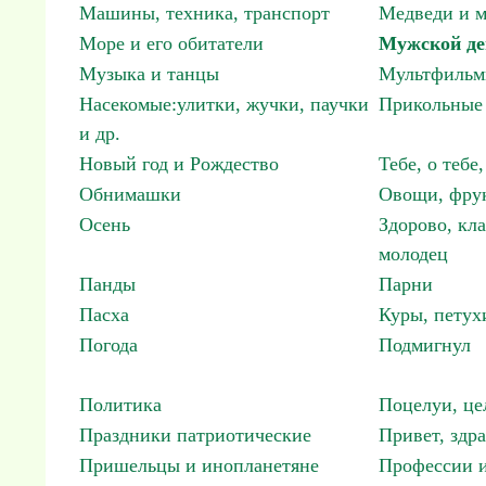
Машины, техника, транспорт
Медведи и м
Море и его обитатели
Мужской де
Музыка и танцы
Мультфиль
Насекомые:улитки, жучки, паучки
Прикольные 
и др.
Новый год и Рождество
Тебе, о тебе,
Обнимашки
Овощи, фрук
Осень
Здорово, кла
молодец
Панды
Парни
Пасха
Куры, петух
Погода
Подмигнул
Политика
Поцелуи, це
Праздники патриотические
Привет, здр
Пришельцы и инопланетяне
Профессии и