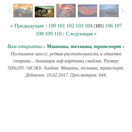
« Предыдущая
100
101
102
103
104
106
107
|
[
105
]
108
109
110
Следующая »
|
Вам открытка
Машины, техника, транспорт
»
»
Пустынное шоссе, редкая растительность и одинокое
старинн... Анимация гиф картинка смайлик. Размер:
500x295 / 68.5Kb. Альбом: Машины, техника, транспорт.
Добавлен: 10.02.2017. Просмотров: 644.