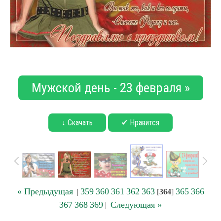
Мужской день - 23 февраля »
↓ Скачать
✔ Нравится
« Предыдущая
359
360
361
362
363
365
366
|
[
364
]
367
368
369
Следующая »
|