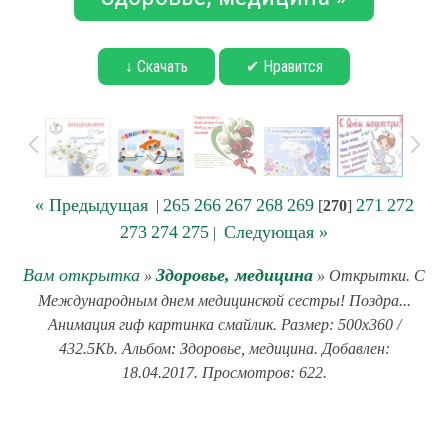
↓ Скачать
✔ Нравится
« Предыдущая
265
266
267
268
269
271
272
|
[
270
]
273
274
275
Следующая »
|
Вам открытка
Здоровье, медицина
»
» Открытки. С
Международным днем медицинской сестры! Поздра...
Анимация гиф картинка смайлик. Размер: 500x360 /
432.5Kb. Альбом: Здоровье, медицина. Добавлен:
18.04.2017. Просмотров: 622.