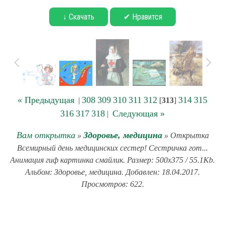
↓ Скачать
✔ Нравится
« Предыдущая
308
309
310
311
312
314
315
|
[
313
]
316
317
318
Следующая »
|
Вам открытка
Здоровье, медицина
»
» Открытка
Всемирный день медицинских сестер! Сестричка гот...
Анимация гиф картинка смайлик. Размер: 500x375 / 55.1Kb.
Альбом: Здоровье, медицина. Добавлен: 18.04.2017.
Просмотров: 622.