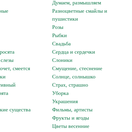
Думаем, размышляем
зные
Разноцветные смайлы и
пушистики
Розы
Рыбки
Свадьба
росята
Сердца и сердечки
 слезы
Слоники
очет, смеется
Смущение, стеснение
аки
Солнце, солнышко
тивный
Страх, страшно
рята
Уборка
Украшения
кие существа
Фильмы, артисты
Фрукты и ягоды
Цветы весенние