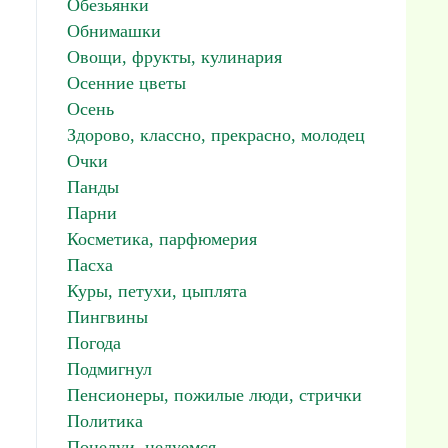
Обезьянки
Обнимашки
Овощи, фрукты, кулинария
Осенние цветы
Осень
Здорово, классно, прекрасно, молодец
Очки
Панды
Парни
Косметика, парфюмерия
Пасха
Куры, петухи, цыплята
Пингвины
Погода
Подмигнул
Пенсионеры, пожилые люди, стрички
Политика
Поцелуи, целуемся