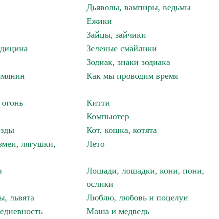
Дьяволы, вампиры, ведьмы
Ежики
Зайцы, зайчики
едицина
Зеленые смайлики
Зодиак, знаки зодиака
имянин
Как мы проводим время
 огонь
Китти
Компьютер
езды
Кот, кошка, котята
змеи, лягушки,
Лето
а
Лошади, лошадки, кони, пони,
ослики
ы, львята
Люблю, любовь и поцелуи
едневность
Маша и медведь