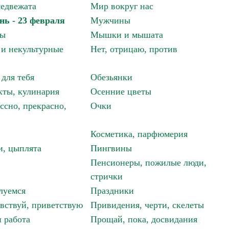
едвежата
Мир вокруг нас
нь - 23 февраля
Мужчины
мы
Мышки и мышата
и некультурные
Нет, отрицаю, против
 для тебя
Обезьянки
ты, кулинария
Осенние цветы
ссно, прекрасно,
Очки
Косметика, парфюмерия
и, цыплята
Пингвины
Пенсионеры, пожилые люди,
стрички
луемся
Праздники
авствуй, приветствую
Привидения, черти, скелеты
 работа
Прощай, пока, досвидания