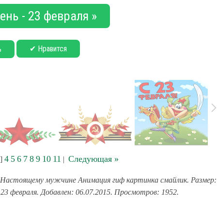
нь - 23 февраля »
✔ Нравится
ь
4
5
6
7
8
9
10
11
Следующая »
]
|
Настоящему мужчине Анимация гиф картинка смайлик. Размер:
 23 февраля. Добавлен: 06.07.2015. Просмотров: 1952.