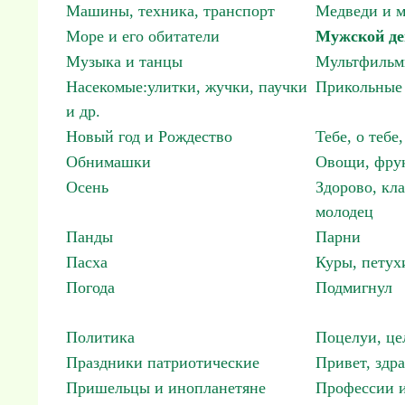
Машины, техника, транспорт
Медведи и м
Море и его обитатели
Мужской де
Музыка и танцы
Мультфиль
Насекомые:улитки, жучки, паучки
Прикольные 
и др.
Новый год и Рождество
Тебе, о тебе,
Обнимашки
Овощи, фрук
Осень
Здорово, кла
молодец
Панды
Парни
Пасха
Куры, петух
Погода
Подмигнул
Политика
Поцелуи, це
Праздники патриотические
Привет, здр
Пришельцы и инопланетяне
Профессии и