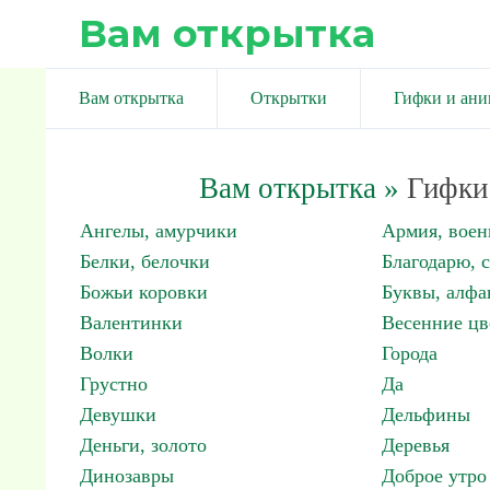
Вам открытка
Вам открытка
Открытки
Гифки и ан
Вам открытка
»
Гифки 
Ангелы, амурчики
Армия, вое
Белки, белочки
Благодарю, 
Божьи коровки
Буквы, алфа
Валентинки
Весенние цв
Волки
Города
Грустно
Да
Девушки
Дельфины
Деньги, золото
Деревья
Динозавры
Доброе утро