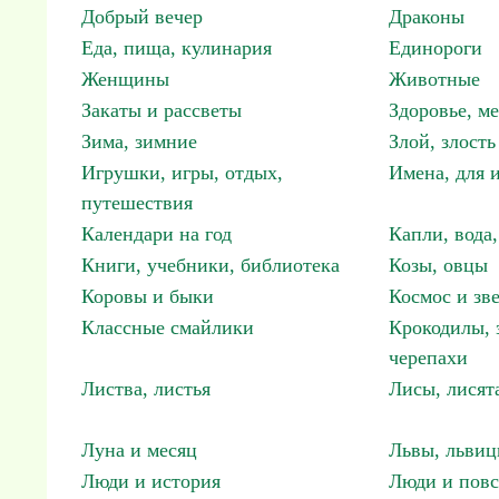
Добрый вечер
Драконы
Еда, пища, кулинария
Единороги
Женщины
Животные
Закаты и рассветы
Здоровье, м
Зима, зимние
Злой, злость
Игрушки, игры, отдых,
Имена, для 
путешествия
Календари на год
Капли, вода,
Книги, учебники, библиотека
Козы, овцы
Коровы и быки
Космос и зв
Классные смайлики
Крокодилы, 
черепахи
Листва, листья
Лисы, лисят
Луна и месяц
Львы, львиц
Люди и история
Люди и повс