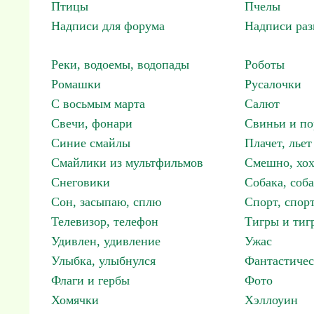
Птицы
Пчелы
Надписи для форума
Надписи ра
Реки, водоемы, водопады
Роботы
Ромашки
Русалочки
С восьмым марта
Салют
Свечи, фонари
Свиньи и по
Синие смайлы
Плачет, льет
Смайлики из мультфильмов
Смешно, хох
Снеговики
Собака, соб
Сон, засыпаю, сплю
Спорт, спор
Телевизор, телефон
Тигры и тиг
Удивлен, удивление
Ужас
Улыбка, улыбнулся
Фантастичес
Флаги и гербы
Фото
Хомячки
Хэллоуин