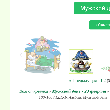
Мужской де
↓ Скачат
« Предыдущая
1
2
|
[
3
Вам открытка
Мужской день - 23 февраля
»
» 
100x100 / 12.1Kb. Альбом: Мужской день -