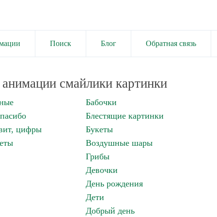
имации
Поиск
Блог
Обратная связь
анимации смайлики картинки
нные
Бабочки
спасибо
Блестящие картинки
вит, цифры
Букеты
еты
Воздушные шары
Грибы
Девочки
День рождения
Дети
Добрый день