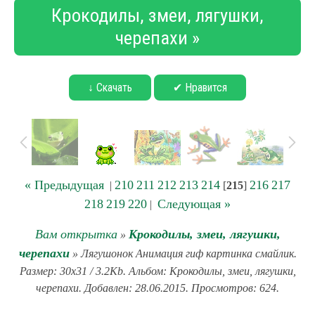
Крокодилы, змеи, лягушки,
черепахи »
↓ Скачать
✔ Нравится
« Предыдущая
210
211
212
213
214
216
217
|
[
215
]
218
219
220
Следующая »
|
Вам открытка
Крокодилы, змеи, лягушки,
»
черепахи
» Лягушонок Анимация гиф картинка смайлик.
Размер: 30x31 / 3.2Kb. Альбом: Крокодилы, змеи, лягушки,
черепахи. Добавлен: 28.06.2015. Просмотров: 624.