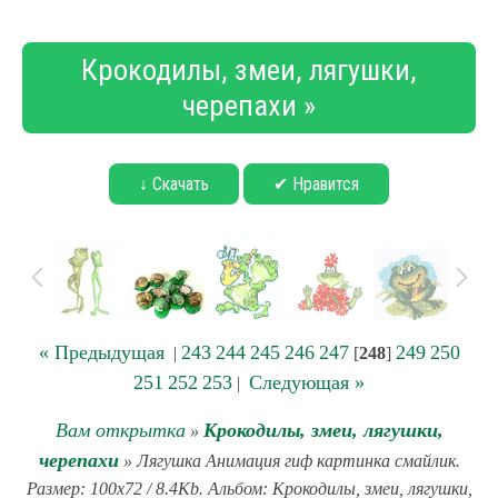
Крокодилы, змеи, лягушки,
черепахи »
↓ Скачать
✔ Нравится
« Предыдущая
243
244
245
246
247
249
250
|
[
248
]
251
252
253
Следующая »
|
Вам открытка
Крокодилы, змеи, лягушки,
»
черепахи
» Лягушка Анимация гиф картинка смайлик.
Размер: 100x72 / 8.4Kb. Альбом: Крокодилы, змеи, лягушки,