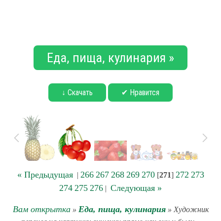
Еда, пища, кулинария »
↓ Скачать
✔ Нравится
« Предыдущая
266
267
268
269
270
272
273
|
[
271
]
274
275
276
Следующая »
|
Вам открытка
Еда, пища, кулинария
»
» Художник