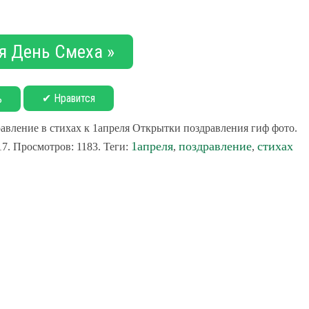
я День Смеха »
✔ Нравится
ь
авление в стихах к 1апреля Открытки поздравления гиф фото.
1апреля
поздравление
стихах
17. Просмотров: 1183. Теги:
,
,