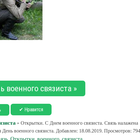
ь военного связиста »
✔ Нравится
ь
язиста
» Открытки. С Днем военного связиста. Связь налажена
День военного связиста. Добавлен: 18.08.2019. Просмотров: 794
вязь
Открытки
военного
связиста
,
,
,