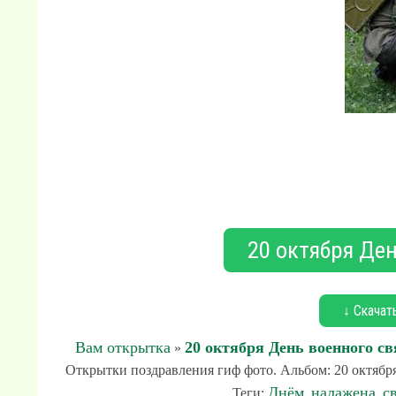
20 октября Ден
↓ Скачат
Вам открытка
20 октября День военного св
»
Открытки поздравления гиф фото. Альбом: 20 октября 
Днём
налажена
с
Теги:
,
,